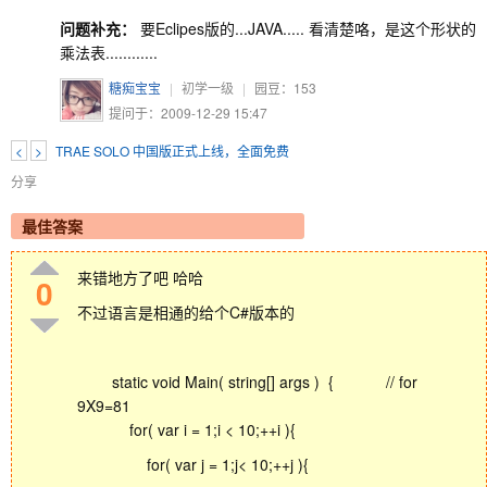
问题补充：
要Eclipes版的...JAVA..... 看清楚咯，是这个形状的
乘法表............
糖痴宝宝
|
初学一级
|
园豆：
153
提问于：2009-12-29 15:47
<
>
TRAE SOLO 中国版正式上线，全面免费
分享
最佳答案
来错地方了吧 哈哈
0
不过语言是相通的给个C#版本的
static void Main( string[] args ) { // for
9X9=81
for( var i = 1;i < 10;++i ){
for( var j = 1;j< 10;++j ){