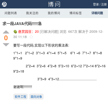
登录
/
注册
问题列表
我关注的
我的博问
博问标签
详细问题
求一段JAVA代码!!!!!急
悬赏园豆：
20
[已解决问题]
浏览: 667次
解决于 2009-12-
0
30 11:18
要写一段代码,实现以下形状的乘法表:
1*1=1 2*1=2 3*1=3 4*1=4 5*1=5 6*1 =6 7*1=7 8*1=8
9*1=9
2*2=4 3*2=6 4*2=8 5*2=10 6*2=12 7*2=14 8*2=16
9*2=18
3*3=9 4*3=12.......................................
谢谢啊!!!!!!!!!
软件工程
面向对象