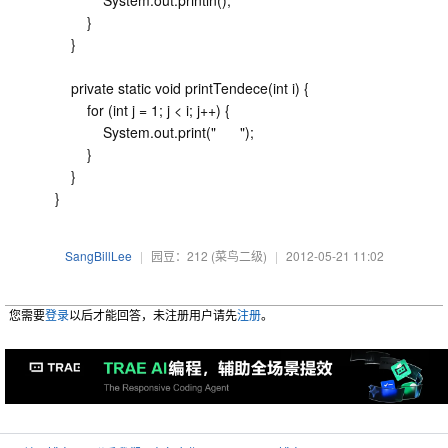
}
}
private static void printTendece(int i) {
for (int j = 1; j < i; j++) {
System.out.print(" ");
}
}
}
SangBillLee
|
园豆：212
(菜鸟二级)
|
2012-05-21 11:02
您需要
登录
以后才能回答，未注册用户请先
注册
。