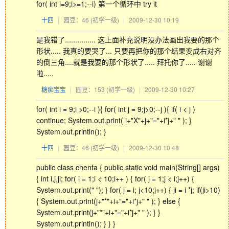
for( int i=9;i>=1;--i) 第一个循环中 try it
十四
|
园豆：46
(初学一级)
|
2009-12-30 10:19
是我错了............... 这上面补充说明没办法画出我要的那个
形状..... 我真的要哭了... 只要再把你的那个结果变成右对齐
的倒三角....就是我要的那个形状了..... 拜托你了..... 谢谢
啦.....
糖痴宝宝
|
园豆：153
(初学一级)
|
2009-12-30 10:27
for( int i = 9;i >0;--i ){ for( int j = 9;j>0;--j ){ if( i < j )
continue; System.out.print( i+"X"+j+"="+i*j+" " ); }
System.out.println(); }
十四
|
园豆：46
(初学一级)
|
2009-12-30 10:48
public class chenfa { public static void main(String[] args)
{ int i,j,ji; for( i = 1;i < 10;i++ ) { for( j = 1;j < i;j++) {
System.out.print(" "); } for( j = i; j<10;j++) { ji = i *j; if(ji>10)
{ System.out.print(j+"*"+i+"="+i*j+" " ); } else {
System.out.print(j+"*"+i+"="+i*j+" " ); } }
System.out.println(); } } }