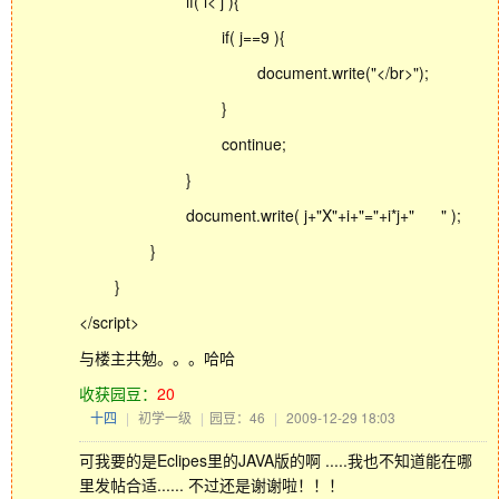
if( i< j ){
if( j==9 ){
document.write("</br>");
}
continue;
}
document.write( j+"X"+i+"="+i*j+" " );
}
}
</script>
与楼主共勉。。。哈哈
收获园豆：
20
十四
|
初学一级
|
园豆：46
|
2009-12-29 18:03
可我要的是Eclipes里的JAVA版的啊 .....我也不知道能在哪
里发帖合适...... 不过还是谢谢啦！！！