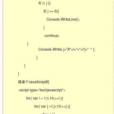
if( i< j ){
if( j == 9){
Console.WriteLine();
}
continue;
}
Console.Write( j+"X"+i+"="+i*j+" " );
}
}
}
再来个JavaScript的
<script type="text/javascript">
for( var i = 1;i<10;++i ){
for( var j =1;j<10;++j ){