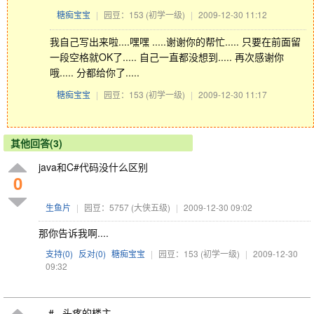
糖痴宝宝
|
园豆：153
(初学一级)
|
2009-12-30 11:12
我自己写出来啦....嘿嘿 .....谢谢你的帮忙..... 只要在前面留
一段空格就OK了..... 自己一直都没想到..... 再次感谢你
哦..... 分都给你了.....
糖痴宝宝
|
园豆：153
(初学一级)
|
2009-12-30 11:17
其他回答(3)
java和C#代码没什么区别
0
生鱼片
|
园豆：5757
(大侠五级)
|
2009-12-30 09:02
那你告诉我啊....
支持(
0
)
反对(
0
)
糖痴宝宝
|
园豆：153
(初学一级)
|
2009-12-30
09:32
- -# 头疼的楼主