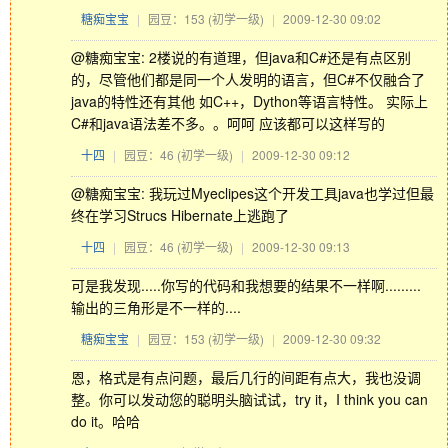
糖痴宝宝
|
园豆：153
(初学一级)
|
2009-12-30 09:02
@糖痴宝宝: 2楼说的有道理，但java和C#还是有点区别
的，尽管他们都是同一个人发明的语言，但C#不仅融合了
java的特性还有其他 如C++，Dython等语言特性。 实际上
C#和java语法差不多。。呵呵 应该都可以这样写的
十四
|
园豆：46
(初学一级)
|
2009-12-30 09:12
@糖痴宝宝: 我玩过Myeclipes这个开发工具java也学过但最
终在学习Strucs Hibernate上逃跑了
十四
|
园豆：46
(初学一级)
|
2009-12-30 09:13
可是我发现.....你写的代码和我想要的结果不一样啊.........
输出的三角形是不一样的....
糖痴宝宝
|
园豆：153
(初学一级)
|
2009-12-30 09:32
恩，格式是有点问题，最后几行的间距有点大，我也没调
整。你可以发动您的聪明头脑试试，try it，I think you can
do it。哈哈