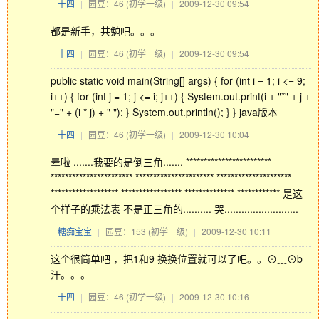
十四
|
园豆：46
(初学一级)
|
2009-12-30 09:54
都是新手，共勉吧。。。
十四
|
园豆：46
(初学一级)
|
2009-12-30 09:54
public static void main(String[] args) { for (int i = 1; i <= 9;
i++) { for (int j = 1; j <= i; j++) { System.out.print(i + "*" + j +
"=" + (i * j) + " "); } System.out.println(); } } java版本
十四
|
园豆：46
(初学一级)
|
2009-12-30 10:04
晕啦 .......我要的是倒三角....... ************************
*********************** ********************** *********************
******************* ***************** ************** ************ 是这
个样子的乘法表 不是正三角的.......... 哭..........................
糖痴宝宝
|
园豆：153
(初学一级)
|
2009-12-30 10:11
这个很简单吧 ，把1和9 换换位置就可以了吧。。⊙﹏⊙b
汗。。。
十四
|
园豆：46
(初学一级)
|
2009-12-30 10:16