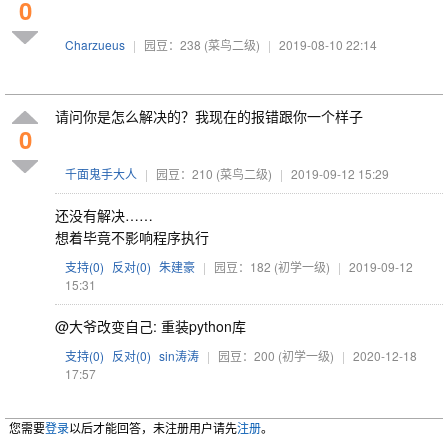
0
Charzueus
|
园豆：238
(菜鸟二级)
|
2019-08-10 22:14
请问你是怎么解决的？我现在的报错跟你一个样子
0
千面鬼手大人
|
园豆：210
(菜鸟二级)
|
2019-09-12 15:29
还没有解决……
想着毕竟不影响程序执行
支持(
0
)
反对(
0
)
朱建豪
|
园豆：182
(初学一级)
|
2019-09-12
15:31
@大爷改变自己: 重装python库
支持(
0
)
反对(
0
)
sin涛涛
|
园豆：200
(初学一级)
|
2020-12-18
17:57
您需要
登录
以后才能回答，未注册用户请先
注册
。