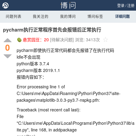
登录
/
注册
问题列表
我关注的
我的博问
博问标签
详细问题
pycharm执行正常程序首先会报错后正常执行
悬赏园豆：
20
[待解决问题]
浏览: 3413次
0
pycharm即使执行正常代码都会先报错了在执行代码
ldle不会出现
python版本 3.7.4
pycharm版本 2019.1.1
报错内容如下：
Error processing line 1 of
C:\Users\me\AppData\Roaming\Python\Python37\site-
packages\matplotlib-3.0.3-py3.7-nspkg.pth:
Traceback (most recent call last):
File
"C:\Users\me\AppData\Local\Programs\Python\Python37\lib\s
ite.py", line 168, in addpackage