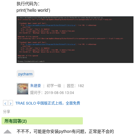
执行代码为：
print('hello world')
pycharm
朱建豪
|
初学一级
|
园豆：
182
提问于：2019-08-06 13:04
<
>
TRAE SOLO 中国版正式上线，全面免费
分享
所有回答(2)
不不不，可能是你安装python有问题，正常是不会的