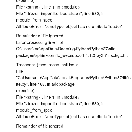
exec(line)
File "<string>", line 1, in <module>
File "<frozen importlib._bootstrap>", line 580, in
module_from_spec
AttributeError: 'NoneType' object has no attribute 'loader'
Remainder of file ignored
Error processing line 1 of
C:\Users\me\AppData\Roaming\Python\Python37\site-
packages\sphinxcontrib_websupport-1.1.0-py3.7-nspkg.pth:
Traceback (most recent call last):
File
"C:\Users\me\AppData\Local\Programs\Python\Python37\lib\s
ite.py", line 168, in addpackage
exec(line)
File "<string>", line 1, in <module>
File "<frozen importlib._bootstrap>", line 580, in
module_from_spec
AttributeError: 'NoneType' object has no attribute 'loader'
Remainder of file ignored