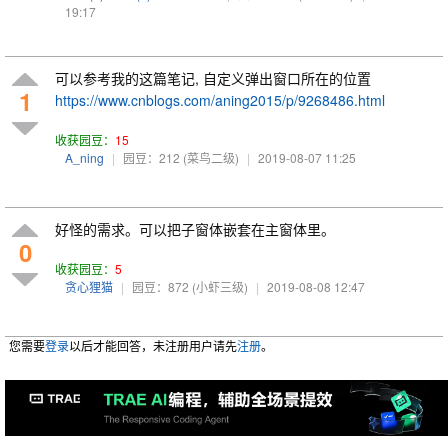
19:17
可以参考我的这篇笔记, 自定义弹出窗口所在的位置
1
https://www.cnblogs.com/aning2015/p/9268486.html
收获园豆：
15
A_ning
|
园豆：212
(菜鸟二级)
|
2019-08-07 11:25
好怪的需求。可以把子窗体嵌套在主窗体里。
0
收获园豆：
5
贪心狸猫
|
园豆：872
(小虾三级)
|
2019-08-08 12:47
您需要
登录
以后才能回答，未注册用户请先
注册
。