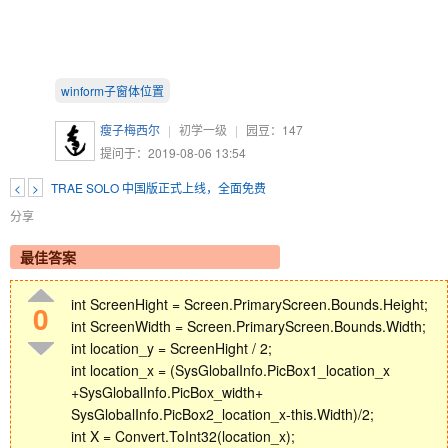
winform子窗体位置
瘦子梅西尔
|
初学一级
|
园豆：
147
提问于：2019-08-06 13:54
<
>
TRAE SOLO 中国版正式上线，全面免费
分享
最佳答案
int ScreenHight = Screen.PrimaryScreen.Bounds.Height;
0
int ScreenWidth = Screen.PrimaryScreen.Bounds.Width;
int location_y = ScreenHight / 2;
int location_x = (SysGlobalInfo.PicBox1_location_x
+SysGlobalInfo.PicBox_width+
SysGlobalInfo.PicBox2_location_x-this.Width)/2;
int X = Convert.ToInt32(location_x);