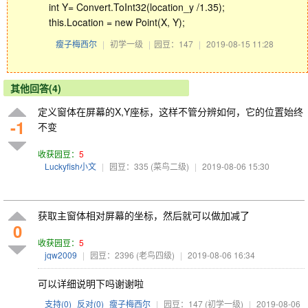
int Y= Convert.ToInt32(location_y /1.35);
this.Location = new Point(X, Y);
瘦子梅西尔
|
初学一级
|
园豆：147
|
2019-08-15 11:28
其他回答(4)
定义窗体在屏幕的X,Y座标，这样不管分辨如何，它的位置始终
-1
不变
收获园豆：
5
Luckyfish小文
|
园豆：335
(菜鸟二级)
|
2019-08-06 15:30
获取主窗体相对屏幕的坐标，然后就可以做加减了
0
收获园豆：
5
jqw2009
|
园豆：2396
(老鸟四级)
|
2019-08-06 16:34
可以详细说明下吗谢谢啦
支持(
0
)
反对(
0
)
瘦子梅西尔
|
园豆：147
(初学一级)
|
2019-08-06