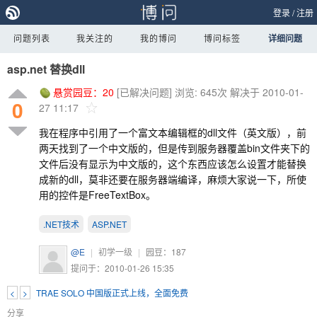
登录
/
注册
问题列表
我关注的
我的博问
博问标签
详细问题
asp.net 替换dll
悬赏园豆：
20
[已解决问题]
浏览: 645次
解决于 2010-01-
0
27 11:17
我在程序中引用了一个富文本编辑框的dll文件（英文版），前
两天找到了一个中文版的，但是传到服务器覆盖bin文件夹下的
文件后没有显示为中文版的，这个东西应该怎么设置才能替换
成新的dll，莫非还要在服务器端编译，麻烦大家说一下，所使
用的控件是FreeTextBox。
.NET技术
ASP.NET
@E
|
初学一级
|
园豆：
187
提问于：2010-01-26 15:35
<
>
TRAE SOLO 中国版正式上线，全面免费
分享