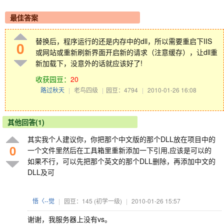
最佳答案
替换后，程序运行的还是内存中的dll，所以需要重启下IIS
0
或网站或重新刷新界面开启新的请求（注意缓存），让dll重
新加载下，没意外的话就应该好了!
收获园豆：
20
路过秋天
|
老鸟四级
|
园豆：4794
|
2010-01-26 16:08
其他回答(1)
其实我个人建议你，你把那个中文版的那个DLL放在项目中的
0
一个文件里然后在工具箱里重新添加一下引用,应该是可以的
如果不行，可以先把那个英文的那个DLL删除，再添加中文的
DLL及可
悟〈--觉
|
园豆：145
(初学一级)
|
2010-01-26 15:57
谢谢，我服务器上没有vs。