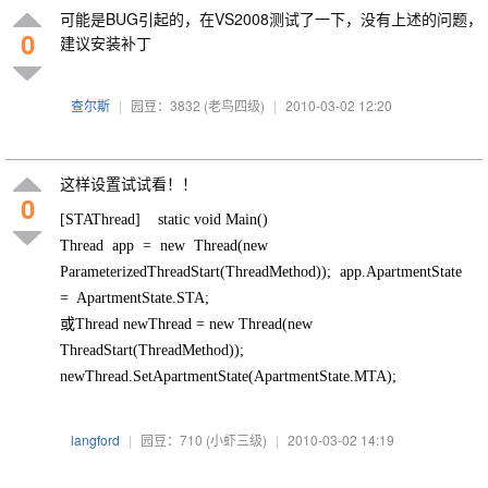
可能是BUG引起的，在VS2008测试了一下，没有上述的问题，
0
建议安装补丁
查尔斯
|
园豆：3832
(老鸟四级)
|
2010-03-02 12:20
这样设置试试看！！
0
[STAThread] static void Main()
Thread app = new Thread(new
ParameterizedThreadStart(ThreadMethod)); app.ApartmentState
= ApartmentState.STA;
或Thread newThread = new Thread(new
ThreadStart(ThreadMethod));
newThread.SetApartmentState(ApartmentState.MTA);
langford
|
园豆：710
(小虾三级)
|
2010-03-02 14:19