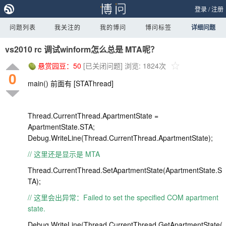
登录
/
注册
问题列表
我关注的
我的博问
博问标签
详细问题
vs2010 rc 调试winform怎么总是 MTA呢？
悬赏园豆：
50
[已关闭问题]
浏览: 1824次
0
main() 前面有 [STAThread]
Thread.CurrentThread.ApartmentState =
ApartmentState.STA;
Debug.WriteLine(Thread.CurrentThread.ApartmentState);
// 这里还是显示是 MTA
Thread.CurrentThread.SetApartmentState(ApartmentState.S
TA);
// 这里会出异常：Failed to set the specified COM apartment
state.
Debug.WriteLine(Thread.CurrentThread.GetApartmentState(