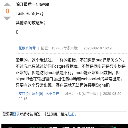
除开最后一句await
0
Task.Run(()=>{
其他语句放这里；
})
花飘水流兮
|
园豆：13775
(专家六级)
|
2020-08-19 16:19
没用的，这个我试过，一样的报错，不知道是bug还是怎么的，
不过我也只试过访问Postgre数据库，不管是同步还是异步均是
正常的，但是访问mdb就是不行，mdb能正常返回数据，但
signalR会在输出窗口抛出任务中断和websocket的异常出来，
只要有这个异常出现，客户端就无法再连接到SignalR
支持(
0
)
反对(
0
)
人不自在
|
园豆：148
(初学一级)
|
2020-08-20
22:15
您需要
登录
以后才能回答，未注册用户请先
注册
。