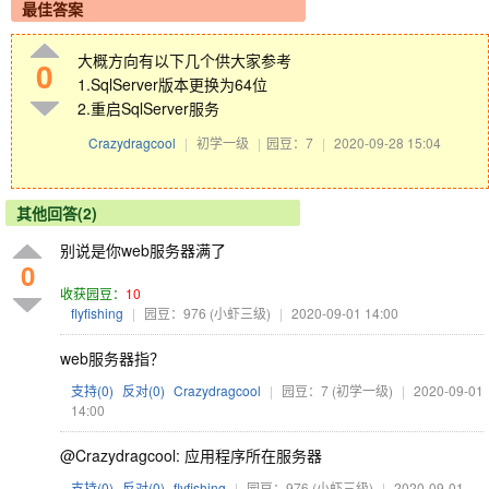
最佳答案
大概方向有以下几个供大家参考
0
1.SqlServer版本更换为64位
2.重启SqlServer服务
Crazydragcool
|
初学一级
|
园豆：7
|
2020-09-28 15:04
其他回答(2)
别说是你web服务器满了
0
收获园豆：
10
flyfishing
|
园豆：976
(小虾三级)
|
2020-09-01 14:00
web服务器指？
支持(
0
)
反对(
0
)
Crazydragcool
|
园豆：7
(初学一级)
|
2020-09-01
14:00
@Crazydragcool: 应用程序所在服务器
支持(
0
)
反对(
0
)
flyfishing
|
园豆：976
(小虾三级)
|
2020-09-01