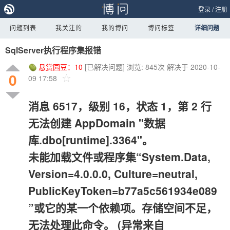
登录
/
注册
问题列表
我关注的
我的博问
博问标签
详细问题
SqlServer执行程序集报错
悬赏园豆：
10
[已解决问题]
浏览: 845次
解决于 2020-10-
0
09 17:58
消息 6517，级别 16，状态 1，第 2 行
无法创建 AppDomain "数据
库.dbo[runtime].3364"。
未能加载文件或程序集“System.Data,
Version=4.0.0.0, Culture=neutral,
PublicKeyToken=b77a5c561934e089
”或它的某一个依赖项。存储空间不足，
无法处理此命令。 (异常来自