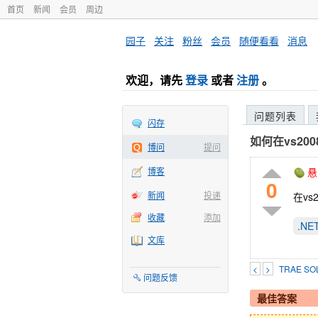
首页
新闻
会员
周边
园子
·
关注
·
粉丝
·
会员
·
随便看看
·
消息
欢迎，请先
登录
或者
注册
。
问题列表
闪存
如何在vs20
博问
提问
博客
悬
0
新闻
投递
在v
收藏
添加
.N
文库
<
>
TRAE 
问题反馈
最佳答案