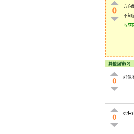
方向
0
不知
收获
其他回答(2)
好像
0
ctrl+
0