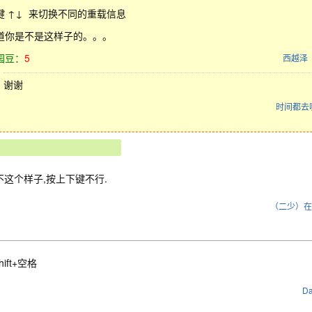
键 ↑↓ 来切换不同的重载信息
道你是不是这样子的。。。
园豆：
5
西越泽
谢谢
时间都去
不这个样子,按上下键不行.
（二少）在
shift+空格
D