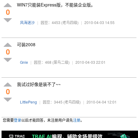
WIN7只能装Express版，不能装企业版。
0
风海迷沙
|
园豆：4453
(老鸟四级)
|
2010-04-03 14:55
可装2008
0
Gnie
|
园豆：468
(菜鸟二级)
|
2010-04-03 22:01
我试过好像是装不了~~
0
LittlePeng
|
园豆：3445
(老鸟四级)
|
2010-04-04 12:01
您需要
登录
以后才能回答，未注册用户请先
注册
。