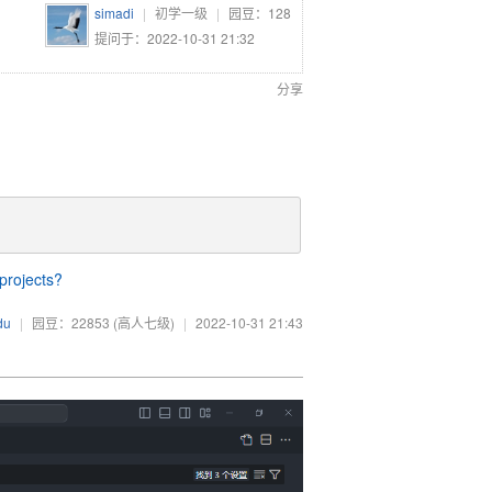
simadi
|
初学一级
|
园豆：
128
提问于：2022-10-31 21:32
分享
 projects?
du
|
园豆：22853
(高人七级)
|
2022-10-31 21:43