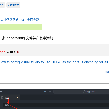
on
vs2022
SOLO 中国版正式上线，全面免费
建 .editorconfig 文件并在其中添加
set
 = utf-
8
How to config visual studio to use UTF-8 as the default encoding for all
du