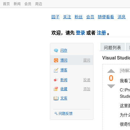
首页
新闻
会员
周边
园子
·
关注
·
粉丝
·
会员
·
随便看看
·
消息
欢迎，请先
登录
或者
注册
。
问题列表
闪存
Visual St
博问
提问
博客
[待
0
新闻
投递
我看
收藏
添加
C:\Pr
Studi
文库
这里面
问题反馈
为什么
很奇