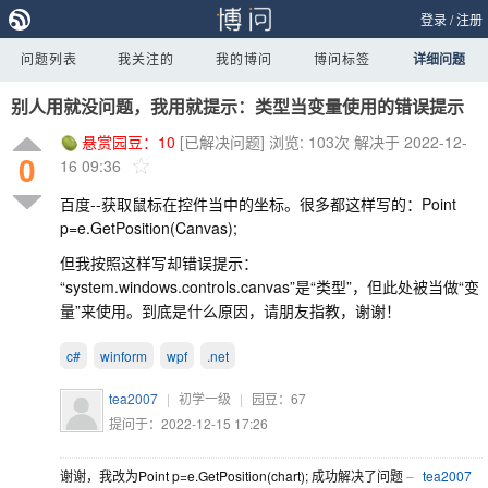
登录
/
注册
问题列表
我关注的
我的博问
博问标签
详细问题
别人用就没问题，我用就提示：类型当变量使用的错误提示
悬赏园豆：
10
[已解决问题]
浏览: 103次
解决于 2022-12-
0
16 09:36
百度--获取鼠标在控件当中的坐标。很多都这样写的：Point
p=e.GetPosition(Canvas);
但我按照这样写却错误提示：
“system.windows.controls.canvas”是“类型”，但此处被当做“变
量”来使用。到底是什么原因，请朋友指教，谢谢！
c#
winform
wpf
.net
tea2007
|
初学一级
|
园豆：
67
提问于：2022-12-15 17:26
谢谢，我改为Point p=e.GetPosition(chart); 成功解决了问题
–
tea2007