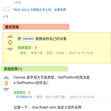
3年前
<
>
TRAE SOLO 中国版正式上线，全面免费
分享
最佳答案
把
替换成你自己的对象
0
Canvas
收获园豆：
5
会长
|
专家六级
|
园豆：12326
|
2022-12-15 19:22
其他回答(1)
Canvas 首字母大写是类型，GetPosition的用法是
0
e.GetPosition(控件名);
收获园豆：
5
中华鲟3670
|
园豆：922
(小虾三级)
|
2022-12-15 19:05
记录一下： char为wpf xaml 自定义控件名称