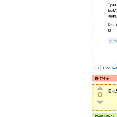
Type 
EditA
XianD
Desti
Id
aut
<
>
TRAE 
最佳答案
通过反
0
其他回答(2)