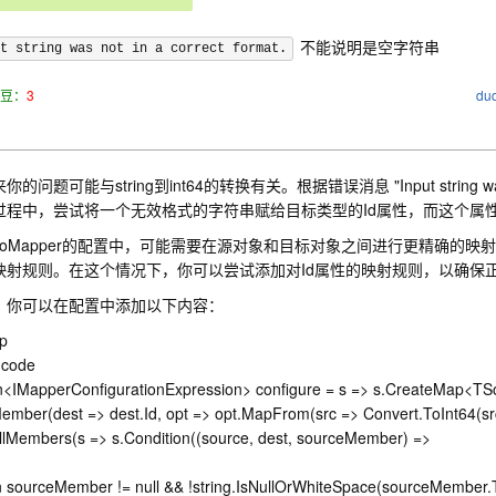
不能说明是空字符串
t string was not in a correct format.
豆：
3
du
的问题可能与string到int64的转换有关。根据错误消息 "Input string was no
过程中，尝试将一个无效格式的字符串赋给目标类型的Id属性，而这个属性的
utoMapper的配置中，可能需要在源对象和目标对象之间进行更精确的映射
映射规则。在这个情况下，你可以尝试添加对Id属性的映射规则，以确保
，你可以在配置中添加以下内容：
p
 code
n<IMapperConfigurationExpression> configure = s => s.CreateMap<TSo
ember(dest => dest.Id, opt => opt.MapFrom(src => Convert.ToInt64(src
llMembers(s => s.Condition((source, dest, sourceMember) =>
n sourceMember != null && !string.IsNullOrWhiteSpace(sourceMember.T