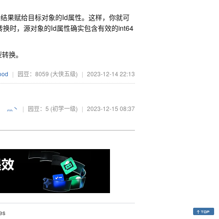
，并将结果赋给目标对象的Id属性。这样，你就可
确保在进行类型转换时，源对象的Id属性确实包含有效的int64
型转换。
ood
|
园豆：8059
(大侠五级)
|
2023-12-14 22:13
灬丶
|
园豆：5
(初学一级)
|
2023-12-15 08:37
es