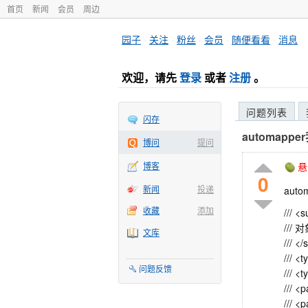
首页
新闻
会员
周边
园子
·
关注
·
粉丝
·
会员
·
随便看看
·
消息
欢迎，请先
登录
或者
注册
。
问题列表
闪存
automap
博问
提问
博客
悬
0
新闻
投递
aut
收藏
添加
/// <
///
文库
/// <
/// 
问题反馈
/// 
/// 
/// 