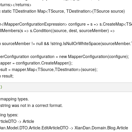
returns></returns>
c static TDestination Map<TSource, TDestination>(TSource source)
n<IMapperConfigurationExpression> configure = s => s.CreateMap<TSo
llMembers(s => s.Condition((source, dest, sourceMember) =>
n sourceMember != null && !string.IsNullOrWhiteSpace(sourceMember.T
rConfiguration configuration = new MapperConfiguration(configure);
apper = configuration.CreateMapper();
esult = mapper.Map<TSource,TDestination>(source);
 result;
 mapping types.
 string was not in a correct format.
ng types:
rticleDTO -> Article
an.Model.DTO.Article.EditArticleDTO -> XianDan.Domain.Blog.Article