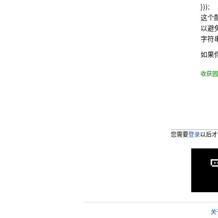
}));
这个配
以避免
字符
如果
收获园
您需要
登录
以后才
关