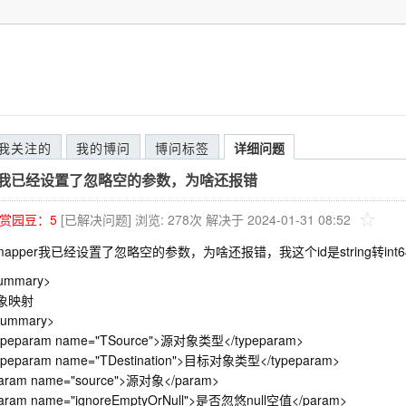
我关注的
我的博问
博问标签
详细问题
per我已经设置了忽略空的参数，为啥还报错
赏园豆：
5
[已解决问题]
浏览: 278次
解决于 2024-01-31 08:52
omapper我已经设置了忽略空的参数，为啥还报错，我这个id是string转int6
summary>
 对象映射
/summary>
<typeparam name="TSource">源对象类型</typeparam>
<typeparam name="TDestination">目标对象类型</typeparam>
<param name="source">源对象</param>
<param name="ignoreEmptyOrNull">是否忽悠null空值</param>