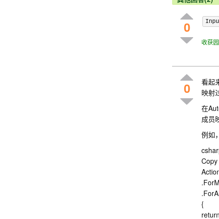
Inpu
0
收获园
看起来你
0
映射
在A
成员
例如
cshar
Copy
Actio
.ForM
.ForA
{
retur