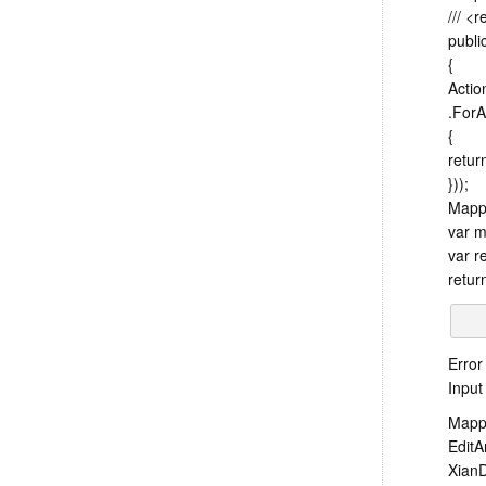
/// <
publi
{
Actio
.ForA
{
retur
}));
Mappe
var m
var r
return
Error
Input
Mappi
EditA
XianD