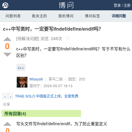
登录
/
注册
问题列表
我关注的
我的博问
博问标签
详细问题
c++中写类时，一定要写ifndef/define/endif吗？
[待解决问题]
浏览: 248次
0
c++中写类时，一定要写ifndef/define/endif吗？写于不写有什么
区别？
c++
Misaya6
|
菜鸟二级
|
园豆：
202
提问于：2024-05-07 18:13
<
>
TRAE SOLO 中国版正式上线，全面免费
分享
所有回答(4)
写头文件写ifndef/define/endif，为了防止重复定义
0