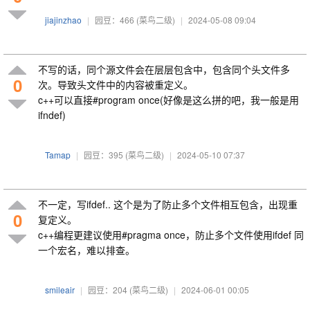
jiajinzhao
|
园豆：466
(菜鸟二级)
|
2024-05-08 09:04
不写的话，同个源文件会在层层包含中，包含同个头文件多
0
次。导致头文件中的内容被重定义。
c++可以直接#program once(好像是这么拼的吧，我一般是用
ifndef)
Tamap
|
园豆：395
(菜鸟二级)
|
2024-05-10 07:37
不一定，写ifdef.. 这个是为了防止多个文件相互包含，出现重
0
复定义。
c++编程更建议使用#pragma once，防止多个文件使用ifdef 同
一个宏名，难以排查。
smileair
|
园豆：204
(菜鸟二级)
|
2024-06-01 00:05