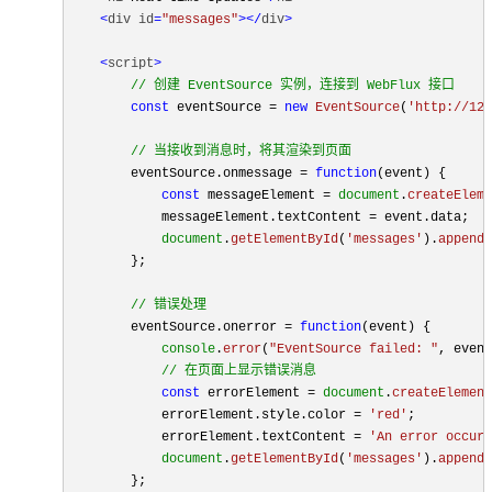
<
div
id
=
"messages"
>
</
div
>
<
script
>
// 创建 EventSource 实例，连接到 WebFlux 接口
const
 eventSource = 
new
EventSource
(
'http://127
// 当接收到消息时，将其渲染到页面
        eventSource.
onmessage
 = 
function
(
event
) {

const
 messageElement = 
document
.
createEleme
            messageElement.
textContent
 = event.
data
;

document
.
getElementById
(
'messages'
).
appendC
        };

// 错误处理
        eventSource.
onerror
 = 
function
(
event
) {

console
.
error
(
"EventSource failed: "
, event
// 在页面上显示错误消息
const
 errorElement = 
document
.
createElement
            errorElement.
style
.
color
 = 
'red'
;

            errorElement.
textContent
 = 
'An error occurr
document
.
getElementById
(
'messages'
).
appendC
        };
