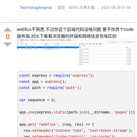
Technologyforgood
|
园豆：8059
(大侠五级)
|
2024-08-28 07:55
webflux不熟悉,不过你这个前端代码没啥问题.要不你弄个node
0
服务端,对比下看看浏览器的终端和网络信息有啥区别
const
 express = 
require
(
'express'
const
 app = 
express
const
 path = 
require
(
'path'
);

var
 sequence = 
0
;

app.
use
(express.
static
(path.
join
(__dirname, 
'pages'
)));

app.
get
(
'/webflux'
, 
(
req, res
) =>
 {

  res.
setHeader
(
'Content-Type'
, 
'text/event-stream'
);

  res.
setHeader
(
'Cache-Control'
, 
'no-cache'
);
