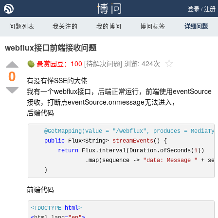
登录
/
注册
问题列表
我关注的
我的博问
博问标签
详细问题
webflux接口前端接收问题
悬赏园豆：
100
[待解决问题]
浏览: 424次
0
有没有懂SSE的大佬
我有一个webflux接口，后端正常运行，前端使用eventSource
接收，打断点eventSource.onmessage无法进入，
后端代码
@GetMapping(value = "/webflux", produces = MediaTyp
public
 Flux<String> 
streamEvents
()
 {

return
 Flux.interval(Duration.ofSeconds(
1
))

                .map(sequence -> 
"data: Message "
 + seq
前端代码
<!DOCTYPE 
html
>
<
html
lang
=
"en"
>