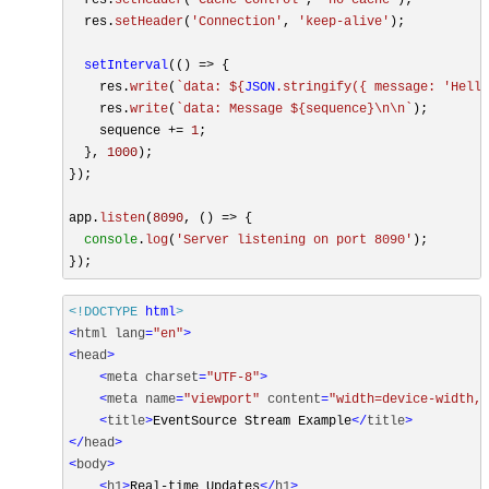
  res.
setHeader
(
'Connection'
, 
'keep-alive'
);

setInterval
(
() =>
 {

    res.
write
(
`data: 
${
JSON
.stringify({ message: 
'Hello
    res.
write
(
`data: Message 
${sequence}
\n\n`
);

    sequence += 
1
;

  }, 
1000
);

});

app.
listen
(
8090
, 
() =>
 {

console
.
log
(
'Server listening on port 8090'
);

<!DOCTYPE 
html
>
<
html
lang
=
"en"
>
<
head
>
<
meta
charset
=
"UTF-8"
>
<
meta
name
=
"viewport"
content
=
"width=device-width, 
<
title
>
EventSource Stream Example
</
title
>
</
head
>
<
body
>
<
h1
>
Real-time Updates
</
h1
>