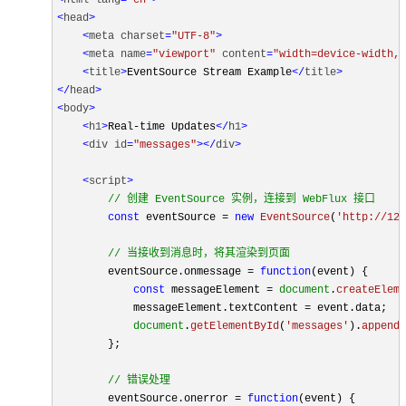
<
head
>
<
meta
charset
=
"UTF-8"
>
<
meta
name
=
"viewport"
content
=
"width=device-width, 
<
title
>
EventSource Stream Example
</
title
>
</
head
>
<
body
>
<
h1
>
Real-time Updates
</
h1
>
<
div
id
=
"messages"
>
</
div
>
<
script
>
// 创建 EventSource 实例，连接到 WebFlux 接口
const
 eventSource = 
new
EventSource
(
'http://127
// 当接收到消息时，将其渲染到页面
        eventSource.
onmessage
 = 
function
(
event
) {

const
 messageElement = 
document
.
createEleme
            messageElement.
textContent
 = event.
data
;

document
.
getElementById
(
'messages'
).
appendC
        };

// 错误处理
        eventSource.
onerror
 = 
function
(
event
) {
