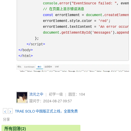
console
.
error
(
"EventSource failed: "
, event
// 在页面上显示错误消息
const
 errorElement = 
document
.
createElement
            errorElement.
style
.
color
 = 
'red'
;

            errorElement.
textContent
 = 
'An error occurr
document
.
getElementById
(
'messages'
).
appendC
        };

</
script
>
</
body
>
</
html
>
流光之中
|
初学一级
|
园豆：
104
提问于：2024-08-27 09:57
<
>
TRAE SOLO 中国版正式上线，全面免费
分享
所有回答(2)