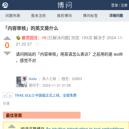
登录
/
注册
问题列表
我关注的
我的博问
博问标签
详细问题
「内容审核」的英文是什么
悬赏园豆：
10
[已解决问题]
浏览: 193次
解决于 2024-11-
0
21 22:27
请问网站的「内容审核」用英语怎么表达？之前用的是 audit
，感觉不对
dudu
|
高人七级
|
园豆：
22853
提问于：2024-11-21 21:58
<
>
TRAE SOLO 中国版正式上线，全面免费
分享
最佳答案
阅读这篇博文
An intuitive introduction to text embeddings