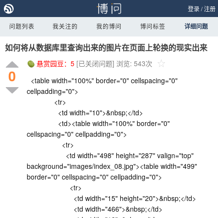
登录
/
注册
问题列表
我关注的
我的博问
博问标签
详细问题
如何将从数据库里查询出来的图片在页面上轮换的现实出来
悬赏园豆：
5
[已关闭问题]
浏览: 543次
0
<table width="100%" border="0" cellspacing="0"
cellpadding="0">
<tr>
<td width="10">&nbsp;</td>
<td><table width="100%" border="0"
cellspacing="0" cellpadding="0">
<tr>
<td width="498" height="287" valign="top"
background="images/index_08.jpg"><table width="499"
border="0" cellspacing="0" cellpadding="0">
<tr>
<td width="15" height="20">&nbsp;</td>
<td width="466">&nbsp;</td>