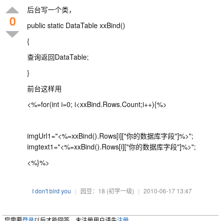
后台写一个类，
0
public static DataTable xxBind()
{
查询返回DataTable;
}
前台这样用
<%=for(int i=0; i<xxBind.Rows.Count;i++){%>
imgUrl1="<%=xxBind().Rows[i]["你的数据库字段"]%>";
imgtext1="<%=xxBind().Rows[i]["你的数据库字段"]%>";
<%}%>
I don't bird you
|
园豆：18
(初学一级)
|
2010-06-17 13:47
您需要
登录
以后才能回答，未注册用户请先
注册
。