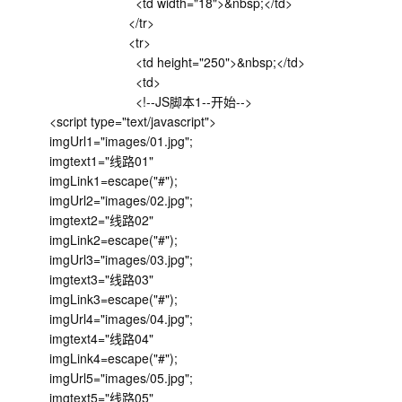
<td width="18">&nbsp;</td>
</tr>
<tr>
<td height="250">&nbsp;</td>
<td>
<!--JS脚本1--开始-->
<script type="text/javascript">
imgUrl1="images/01.jpg";
imgtext1="线路01"
imgLink1=escape("#");
imgUrl2="images/02.jpg";
imgtext2="线路02"
imgLink2=escape("#");
imgUrl3="images/03.jpg";
imgtext3="线路03"
imgLink3=escape("#");
imgUrl4="images/04.jpg";
imgtext4="线路04"
imgLink4=escape("#");
imgUrl5="images/05.jpg";
imgtext5="线路05"