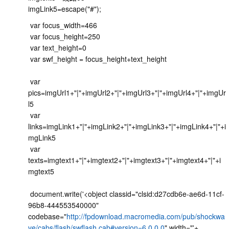
imgLink5=escape("#");
var focus_width=466
var focus_height=250
var text_height=0
var swf_height = focus_height+text_height
var
pics=imgUrl1+"|"+imgUrl2+"|"+imgUrl3+"|"+imgUrl4+"|"+imgUr
l5
var
links=imgLink1+"|"+imgLink2+"|"+imgLink3+"|"+imgLink4+"|"+i
mgLink5
var
texts=imgtext1+"|"+imgtext2+"|"+imgtext3+"|"+imgtext4+"|"+i
mgtext5
document.write('<object classid="clsid:d27cdb6e-ae6d-11cf-
96b8-444553540000"
codebase="
http://fpdownload.macromedia.com/pub/shockwa
ve/cabs/flash/swflash.cab#version=6,0,0,0
" width="'+