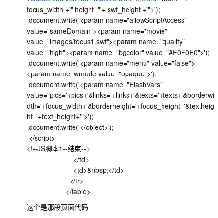
focus_width +'" height="'+ swf_height +'">');
document.write('<param name="allowScriptAccess"
value="sameDomain"><param name="movie"
value="images/focus1.swf"><param name="quality"
value="high"><param name="bgcolor" value="#F0F0F0">');
document.write('<param name="menu" value="false">
<param name=wmode value="opaque">');
document.write('<param name="FlashVars"
value="pics='+pics+'&links='+links+'&texts='+texts+'&borderwi
dth='+focus_width+'&borderheight='+focus_height+'&textheig
ht='+text_height+'">');
document.write('</object>');
</script>
<!--JS脚本1--结束-->
</td>
<td>&nbsp;</td>
</tr>
</table>
这个是那段页面代码