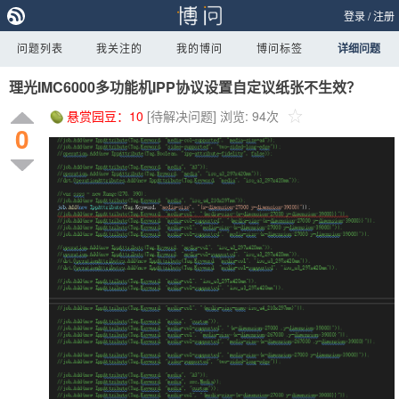
登录
/
注册
问题列表
我关注的
我的博问
博问标签
详细问题
理光IMC6000多功能机IPP协议设置自定议纸张不生效？
悬赏园豆：
10
[待解决问题]
浏览: 94次
0