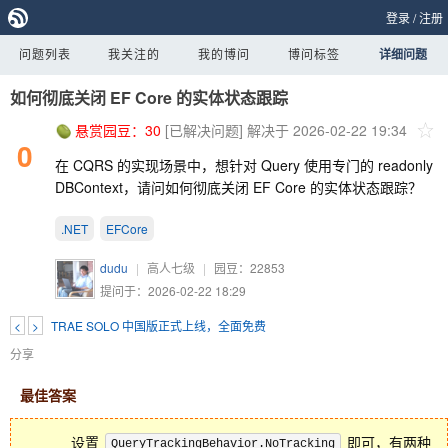
登录
/
注册
问题列表
我关注的
我的博问
博问标签
详细问题
如何彻底关闭 EF Core 的实体状态跟踪
悬赏园豆：
30
[已解决问题]
解决于 2026-02-22 19:34
0
在 CQRS 的实现场景中，想针对 Query 使用专门的 readonly
DBContext，请问如何彻底关闭 EF Core 的实体状态跟踪？
.NET
EFCore
dudu
|
高人七级
|
园豆：
22853
提问于：2026-02-22 18:29
<
>
TRAE SOLO 中国版正式上线，全面免费
分享
最佳答案
设置
即可，有两种
QueryTrackingBehavior.NoTracking