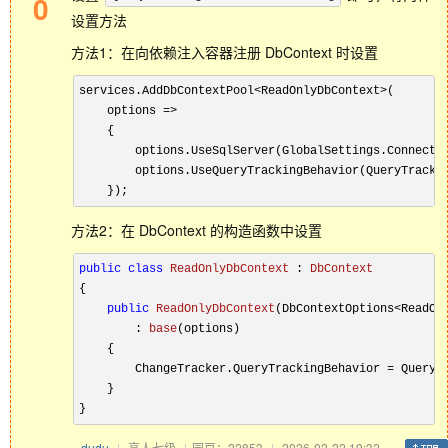
0
设置方法
方法1：在向依赖注入容器注册 DbContext 时设置
services.AddDbContextPool<ReadOnlyDbContext>(

    options =>

    {

        options.UseSqlServer(GlobalSettings.Connectio
        options.UseQueryTrackingBehavior(QueryTrackin
方法2：在 DbContext 的构造函数中设置
public
class
ReadOnlyDbContext
 : 
DbContext
{

public
ReadOnlyDbContext
(
DbContextOptions<ReadOn
        : 
base
(
options
)
    {

        ChangeTracker.QueryTrackingBehavior = QueryTr
    }

dudu
|
高人七级
|
园豆：22853
|
2026-02-22 19:32