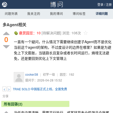
登录
/
注册
问题列表
我关注的
我的博问
博问标签
详细问题
多Agent相关
悬赏园豆：
10
[待解决问题]
浏览: 108次
0
一直有一个疑问，什么情况下需要继续创建子Agent而不是优化
当前这个agent的架构，不过度设计的边界在哪里？如果是为避
免上下文膨胀，当链路长且复杂或者长时间运行，熵增无法避
免，还是要回到优化上下文管理上
cooker38
|
初学一级
|
园豆：
192
提问于：2026-04-28 15:52
<
>
TRAE SOLO 中国版正式上线，全面免费
分享
所有回答(2)
当任务边界清晰、需要并行执行、或某环节专业性强且会拖累