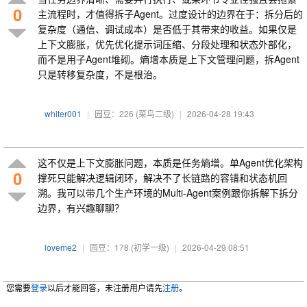
0
主流程时，才值得拆子Agent。过度设计的边界在于：拆分后的
复杂度（通信、调试成本）是否低于其带来的收益。如果仅是
上下文膨胀，优先优化提示词压缩、分段处理和状态外部化，
而不是用子Agent堆砌。熵增本质是上下文管理问题，拆Agent
只是转移复杂度，不是根治。
whiter001
|
园豆：226
(菜鸟二级)
|
2026-04-28 19:43
这不仅是上下文膨胀问题，本质是任务熵增。单Agent优化架构
0
撑死只能解决逻辑闭环，解决不了长链路的容错和状态机回
溯。我可以带几个生产环境的Multi-Agent案例跟你拆解下拆分
边界，有兴趣聊聊？
loveme2
|
园豆：178
(初学一级)
|
2026-04-29 08:51
您需要
登录
以后才能回答，未注册用户请先
注册
。