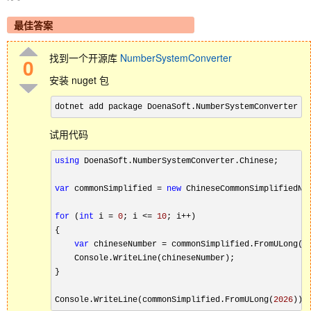
最佳答案
找到一个开源库
NumberSystemConverter
0
安装 nuget 包
试用代码
using
 DoenaSoft.NumberSystemConverter.Chinese;

var
 commonSimplified = 
new
 ChineseCommonSimplifiedNum
for
 (
int
 i = 
0
; i <= 
10
; i++)

{

var
 chineseNumber = commonSimplified.FromULong((
    Console.WriteLine(chineseNumber);

}

Console.WriteLine(commonSimplified.FromULong(
2026