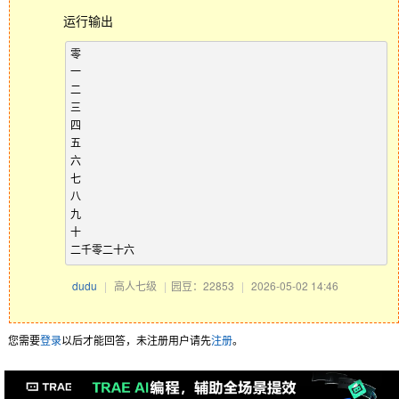
运行输出
零

一

二

三

四

五

六

七

八

九

十

dudu
|
高人七级
|
园豆：22853
|
2026-05-02 14:46
您需要
登录
以后才能回答，未注册用户请先
注册
。