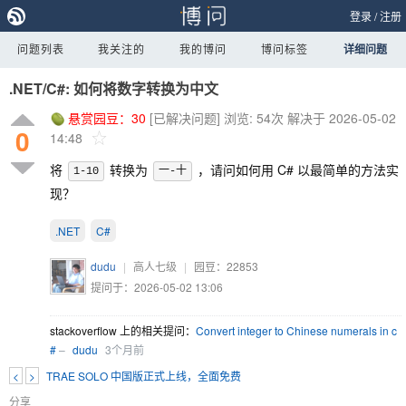
登录
/
注册
问题列表
我关注的
我的博问
博问标签
详细问题
.NET/C#: 如何将数字转换为中文
悬赏园豆：
30
[已解决问题]
浏览: 54次
解决于 2026-05-02
0
14:48
将
转换为
，请问如何用 C# 以最简单的方法实
1-10
一-十
现？
.NET
C#
dudu
|
高人七级
|
园豆：
22853
提问于：2026-05-02 13:06
stackoverflow 上的相关提问：
Convert integer to Chinese numerals in c
#
–
dudu
3个月前
<
>
TRAE SOLO 中国版正式上线，全面免费
分享