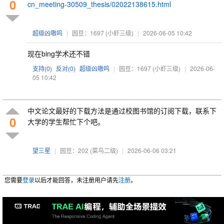
0
cn_meeting-30509_thesis/02022138615.html
超级凶嗷呜
|
园豆：1697
(小虾三级)
|
2026-06-05 10:42
现在bing学术还不错
支持(
0
)
反对(
0
)
超级凶嗷呜
|
园豆：1697
(小虾三级)
|
2026-06-
05 10:42
中文论文最好的下载方法是通过校图书馆的订阅下载，联系下
0
大学的学生帮忙下个吧。
望三星
|
园豆：202
(菜鸟二级)
|
2026-06-06 03:21
您需要
登录
以后才能回答，未注册用户请先
注册
。