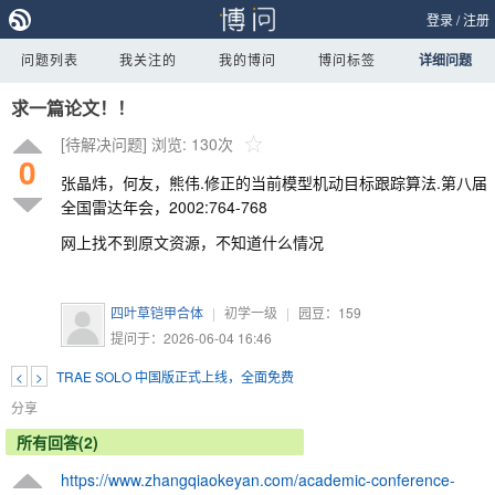
登录
/
注册
问题列表
我关注的
我的博问
博问标签
详细问题
求一篇论文！！
[待解决问题]
浏览: 130次
0
张晶炜，何友，熊伟.修正的当前模型机动目标跟踪算法.第八届
全国雷达年会，2002:764-768
网上找不到原文资源，不知道什么情况
四叶草铠甲合体
|
初学一级
|
园豆：
159
提问于：2026-06-04 16:46
<
>
TRAE SOLO 中国版正式上线，全面免费
分享
所有回答(2)
https://www.zhangqiaokeyan.com/academic-conference-