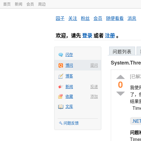
首页
新闻
会员
周边
园子
·
关注
·
粉丝
·
会员
·
随便看看
·
消息
欢迎，请先
登录
或者
注册
。
问题列表
闪存
System.Th
博问
提问
博客
[已
0
新闻
投递
我使
了，
收藏
添加
结果
文库
Timer
.N
问题反馈
问题
Timer