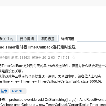
我关注的
我的博问
博问标签
详细问题
read.Timer定时器TimerCallback委托定时发送
解决问题]
浏览: 3186次
解决于 2012-03-17 17:51
用TimerCallBack定时到每天的早上8点发送邮件，但是为什么就会发
但是我没有关啊，
我修改成每三秒走的也是就发送一遍啊，怎么回事啊，请各位人士指点
 time = new Timer(new TimerCallback(CertainTask), state,3000,0);
ET技术
ASP.NET
补充：
protected override void OnStart(string[] args) { AutoResetEvent
Callback timerDelegate = new TimerCallback(CertainTask); Timer time