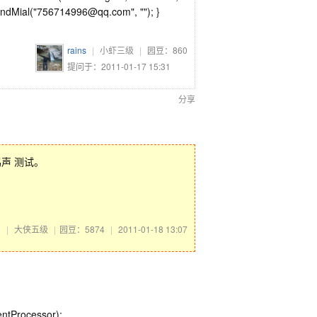
.SendMial("756714996@qq.com", ""); }
rains
|
小虾三级
|
园豆：
860
提问于：2011-01-17 15:31
分享
鸣声 测试。
。
马
|
大侠五级
|
园豆：5874
|
2011-01-18 13:07
ntProcessor);