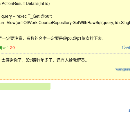
c ActionResult Details(int id)
query = "exec T_Get @p0";
n View(unitOfWork.CourseRepository.GetWithRawSql(query, id).Single
里一定要注意，参数的名字一定要是@p0,@p1依次排下去。
园豆：
20
代码
太感谢你了，没想到1年多了，还有人给我解答。
wangjunn