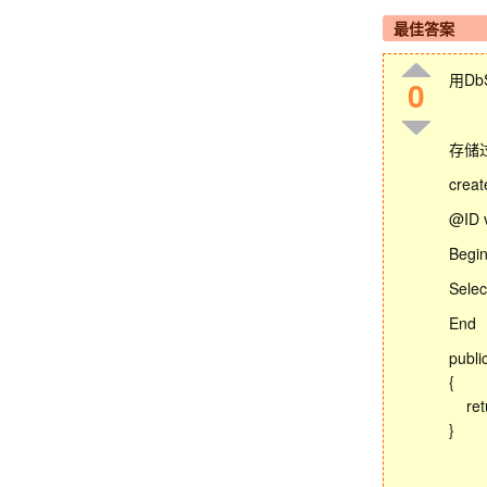
最佳答案
用DbS
0
存储
creat
@ID 
Begi
Selec
End
publi
{
retur
}