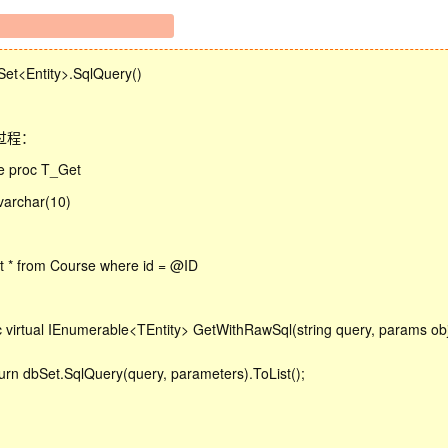
et<Entity>.SqlQuery()
过程：
e proc T_Get
varchar(10)
n
t * from Course where id = @ID
c virtual IEnumerable<TEntity> GetWithRawSql(string query, params ob
n dbSet.SqlQuery(query, parameters).ToList();