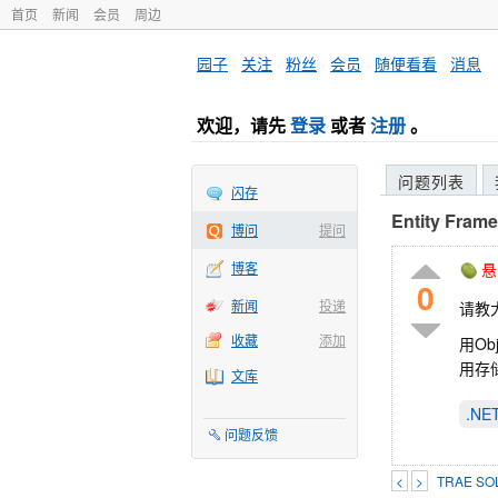
首页
新闻
会员
周边
园子
·
关注
·
粉丝
·
会员
·
随便看看
·
消息
欢迎，请先
登录
或者
注册
。
问题列表
闪存
Entity Fr
博问
提问
博客
悬
0
新闻
投递
请教
收藏
添加
用Ob
用存
文库
.N
问题反馈
<
>
TRAE 