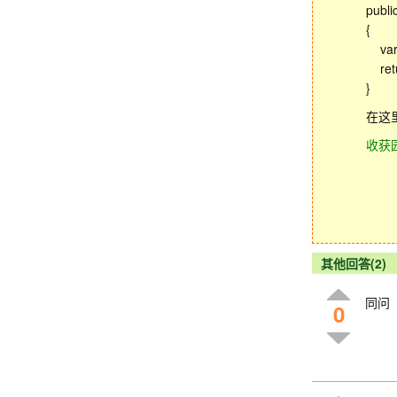
publi
{
var 
retur
}
在这
收获
其他回答(2)
同问
0