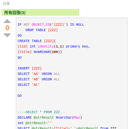
分享
所有回答(3)
0
IF
NOT
OBJECT_ID
(
'
[ZZZ]
'
) 
IS
NULL
DROP
TABLE
[
ZZZ
]
GO
CREATE
TABLE
[
ZZZ
]
(
[
tid
]
int
identity
(
1
,
1
) 
primary
key
,
[
title
]
NVARCHAR
(
100
))
go
INSERT
[
ZZZ
]
SELECT
'
AA
'
UNION
ALL
SELECT
'
AB
'
UNION
ALL
SELECT
'
AC
'
GO
--
--SELECT * FROM ZZZ
DECLARE
@strResult
Nvarchar
(
Max
)
set
@strResult
=
''
SELECT
@strResult
=
[
Title
]
+
'
,
'
+
@strResult
from
 ZZZ