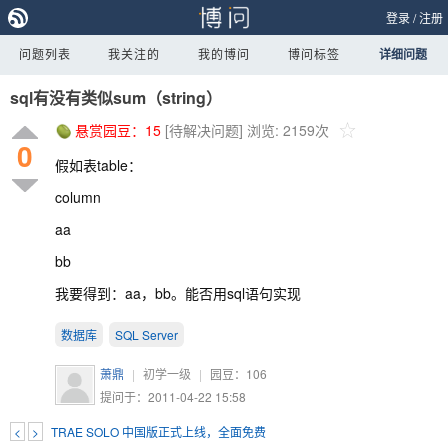
登录
/
注册
问题列表
我关注的
我的博问
博问标签
详细问题
sql有没有类似sum（string）
悬赏园豆：
15
[待解决问题]
浏览: 2159次
0
假如表table：
column
aa
bb
我要得到：aa，bb。能否用sql语句实现
数据库
SQL Server
萧鼎
|
初学一级
|
园豆：
106
提问于：2011-04-22 15:58
<
>
TRAE SOLO 中国版正式上线，全面免费