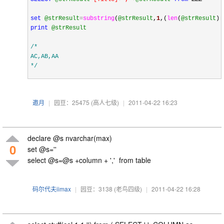
set
@strResult
=
substring
(
@strResult
,
1
,(
len
(
@strResult
)
-
print
@strResult
/*
AC,AB,AA
*/
邀月
|
园豆：25475
(高人七级)
|
2011-04-22 16:23
declare @s nvarchar(max)
0
set @s=''
select @s=@s +column + ',' from table
码尔代夫iimax
|
园豆：3138
(老鸟四级)
|
2011-04-22 16:28