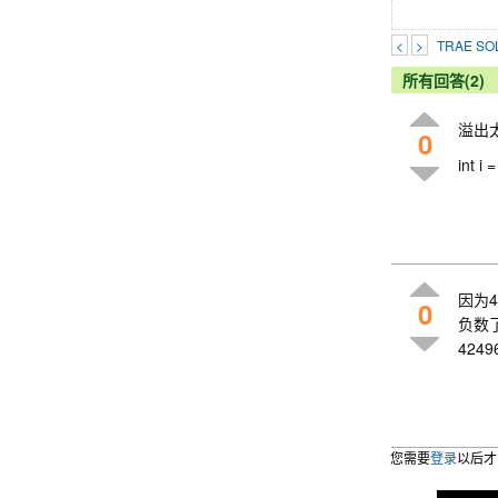
<
>
TRAE 
所有回答(2)
溢出
0
int i
因为
0
负数了
424
您需要
登录
以后才