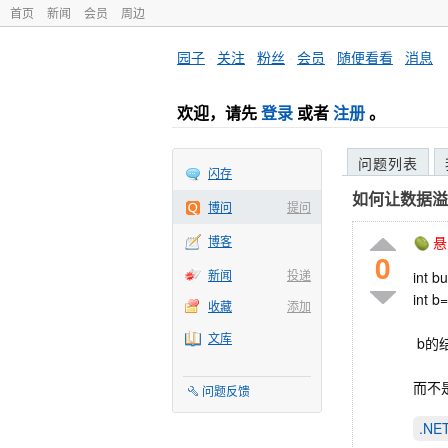
首页
新闻
会员
周边
园子
·
关注
·
粉丝
·
会员
·
随便看看
·
消息
欢迎，请先
登录
或者
注册
。
问题列表
闪存
如何让数据溢
博问
提问
博客
悬
0
新闻
投递
int b
int b
收藏
添加
文库
b的结
而不
问题反馈
.N