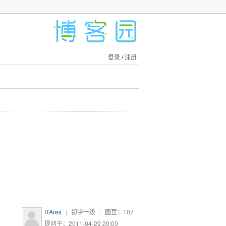
登录
/
注册
ITAres
|
初学一级
|
园豆：
107
提问于：2011-04-29 20:00