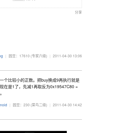
分享
ng
|
园豆：17610
(专家六级)
|
2011-04-30 13:06
成了一个比较小的正数。把buy换成9再执行就是
符号位现在是1了，先减1再取反为0x19547C80 =
了。
anoid
|
园豆：230
(菜鸟二级)
|
2011-04-30 14:42