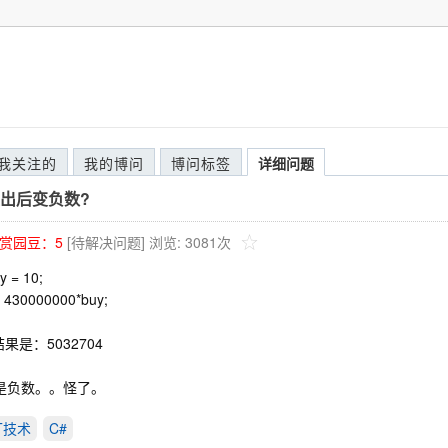
我关注的
我的博问
博问标签
详细问题
出后变负数?
赏园豆：
5
[待解决问题]
浏览: 3081次
uy = 10;
= 430000000*buy;
果是：5032704
是负数。。怪了。
ET技术
C#