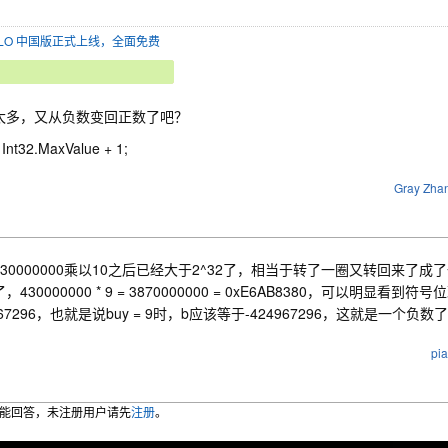
SOLO 中国版正式上线，全面免费
太多，又从负数变回正数了吧？
 = Int32.MaxValue + 1;
Gray Zha
430000000乘以10之后已经大于2^32了，相当于转了一圈又转回来了
，430000000 * 9 = 3870000000 = 0xE6AB8380，可以明显看到
967296，也就是说buy = 9时，b应该等于-424967296，这就是一个负数
pi
能回答，未注册用户请先
注册
。