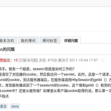
我关注的
我的博问
博问标签
详细问题
ion的问题
赏园豆：
15
[已解决问题]
浏览: 879次
解决于 2011-10-04 17:57
高手。我有一个疑惑，session到底是如何工作的？
我清空了浏览器的cookie，然后我访问一个servlet，此时，这是一个
sionid的cookie，到达服务器端后，在服务端调用HttpSession的getId
，发现服务器返回了一个sessionId的cookie，这个值和getId（）取
从cookie中？还是从服务端？如果是从客户端cookie取得的话，那么第一次
手指点
语言
Java