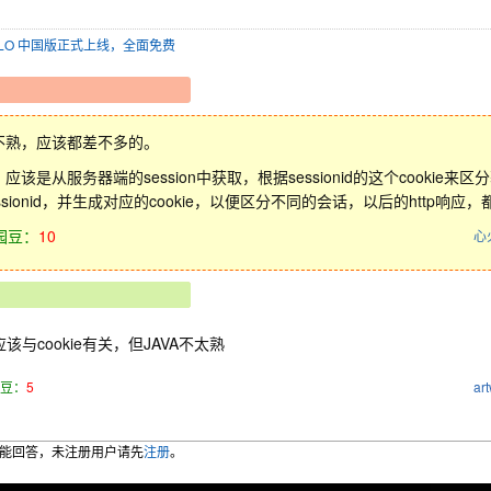
SOLO 中国版正式上线，全面免费
va不熟，应该都差不多的。
Id 应该是从服务器端的session中获取，根据sessionid的这个cooki
ssionid，并生成对应的cookie，以便区分不同的会话，以后的http响应，
园豆：
10
心
该与cookie有关，但JAVA不太熟
豆：
5
art
能回答，未注册用户请先
注册
。