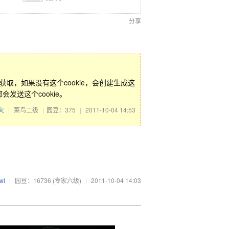
分享
e来区分获取，如果没有这个cookie，会创建生成这
都会发送这个cookie。
火
|
菜鸟二级
|
园豆：375
|
2011-10-04 14:53
wl
|
园豆：16736
(专家六级)
|
2011-10-04 14:03