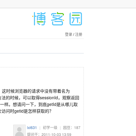
登录
/
注册
请求，这时候浏览器的请求中没有带着名为
（）方法的时候，可以取得sessionId，观察返回
到的一样。想请问一下，到底getId是从哪儿取
访问时getid是怎样获取的？
lxl631
|
初学一级
|
园豆：
187
提问于：2011-10-03 13:59