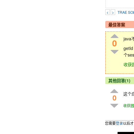
<
>
TRAE 
最佳答案
ja
0
get
个se
收获
其他回答(1)
这个应
0
收获园
您需要
登录
以后才