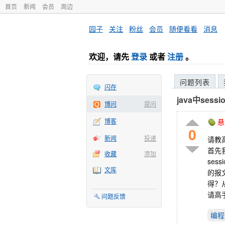
首页
新闻
会员
周边
园子
·
关注
·
粉丝
·
会员
·
随便看看
·
消息
欢迎，请先
登录
或者
注册
。
问题列表
闪存
java中sess
博问
提问
博客
悬
0
新闻
投递
请教
首先
收藏
添加
ses
文库
的报文
得？
请高
问题反馈
编程