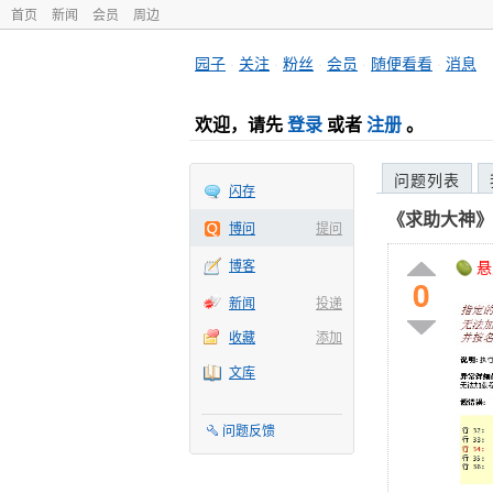
首页
新闻
会员
周边
园子
·
关注
·
粉丝
·
会员
·
随便看看
·
消息
欢迎，请先
登录
或者
注册
。
问题列表
闪存
《求助大神》关
博问
提问
博客
悬
0
新闻
投递
收藏
添加
文库
问题反馈