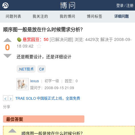
登录
/
注册
问题列表
我关注的
我的博问
博问标签
详细问题
顺序图一般是放在什么时候需求分析？
悬赏园豆：
50
[已解决问题]
浏览: 4429次
解决于 2008-09-
0
18 09:42
还是概要设计，还是详细设计
.NET技术
C#
lexus
|
初学一级
|
园豆：
0
提问于：2008-09-15 21:09
<
>
TRAE SOLO 中国版正式上线，全面免费
分享
最佳答案
顺序图一般是放在什么时候分析？