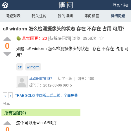
登录
/
注册
问题列表
我关注的
我的博问
博问标签
详细问题
c# winform 怎么检测摄像头的状态 存在 不存在 占用 可用？
悬赏园豆：
20
[待解决问题]
浏览: 2958次
0
如题 c# winform 怎么检测摄像头的状态 存在 不存在 占用 可
用？
c#
winform
xia364079187
|
初学一级
|
园豆：
180
提问于：2012-03-06 09:45
<
>
TRAE SOLO 中国版正式上线，全面免费
分享
所有回答(2)
这个可以用win API吧？
0