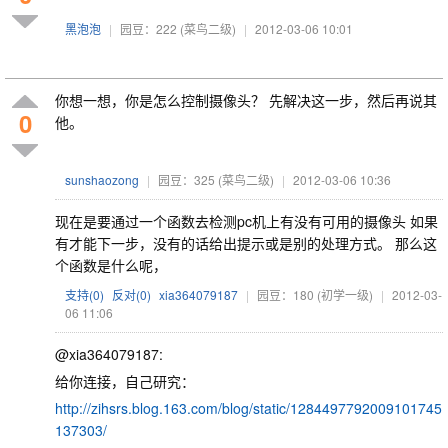
黑泡泡
|
园豆：222
(菜鸟二级)
|
2012-03-06 10:01
你想一想，你是怎么控制摄像头？ 先解决这一步，然后再说其
0
他。
sunshaozong
|
园豆：325
(菜鸟二级)
|
2012-03-06 10:36
现在是要通过一个函数去检测pc机上有没有可用的摄像头 如果
有才能下一步，没有的话给出提示或是别的处理方式。 那么这
个函数是什么呢，
支持(
0
)
反对(
0
)
xia364079187
|
园豆：180
(初学一级)
|
2012-03-
06 11:06
@xia364079187:
给你连接，自己研究：
http://zihsrs.blog.163.com/blog/static/1284497792009101745
137303/