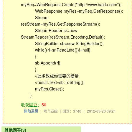
myReq=WebRequest.Create("http://www.baidu.com");
WebResponse myRes=myReq.GetResponse();
Stream
resStream=myRes.GetResponseStream();
StreamReader sr=new
StreamReader(resStream,Encoding.Default);
StringBuilder sb=new StringBuilder();
while((rl=sr.ReadLine())!=null)
{
sb.Append(rl);
}
//此處改成你需要的變量
//result.Text=sb.ToString();
myRes.Close();
}
收获园豆：
50
無限遐想
|
老鸟四级
|
园豆：3740
|
2012-03-20 09:24
其他回答(3)