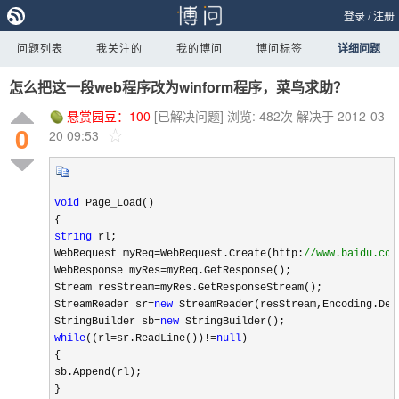
登录
/
注册
问题列表
我关注的
我的博问
博问标签
详细问题
怎么把这一段web程序改为winform程序，菜鸟求助？
悬赏园豆：
100
[已解决问题]
浏览: 482次
解决于 2012-03-
0
20 09:53
void
 Page_Load()
{
string
 rl;
WebRequest myReq=WebRequest.Create(http:
//
www.baidu.com
WebResponse myRes=myReq.GetResponse();
Stream resStream=myRes.GetResponseStream();
StreamReader sr=
new
 StreamReader(resStream,Encoding.Def
StringBuilder sb=
new
 StringBuilder();
while
((rl=sr.ReadLine())!=
null
)
{
sb.Append(rl);
}