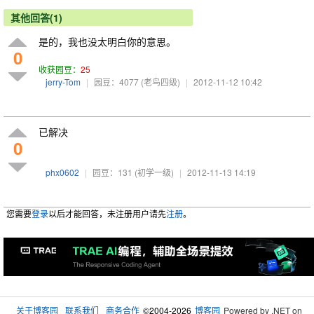
其他回答(1)
是的，我也没太明白你的意思。
0
收获园豆：
25
jerry-Tom
|
园豆：4077
(老鸟四级)
|
2012-11-12 10:42
已解决
0
phx0602
|
园豆：131
(初学一级)
|
2012-11-13 14:19
您需要
登录
以后才能回答，未注册用户请先
注册
。
关于博客园
联系我们
商务合作
©2004-2026
博客园
Powered by .NET on