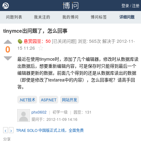
登录
/
注册
问题列表
我关注的
我的博问
博问标签
详细问题
tinymce出问题了，怎么回事
悬赏园豆：
50
[已关闭问题]
浏览: 565次
解决于 2012-11-
0
15 11:26
最近在使用tinymce时，添加了几个编辑器，修改时从数据库读
出数据后，想要重新编辑内容，可是保存时只能得到最后一个
编辑器更新的数据，前面几个得到的还是从数据库读出的数据
（即使是修改了textarea中的内容），怎么回事呢？请高手回
答。
.NET技术
ASP.NET
网站开发
phx0602
|
初学一级
|
园豆：
131
提问于：2012-11-09 14:16
<
>
TRAE SOLO 中国版正式上线，全面免费
分享