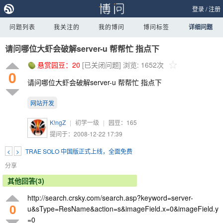
登录
/
注册
问题列表
我关注的
我的博问
博问标签
详细问题
请问哪位大虾会破解server-u 帮帮忙 指点下
悬赏园豆：
20
[已关闭问题]
浏览: 1652次
0
请问哪位大虾会破解server-u 帮帮忙 指点下
网站开发
K!ngZ
|
初学一级
|
园豆：
165
提问于：2008-12-22 17:39
<
>
TRAE SOLO 中国版正式上线，全面免费
分享
其他回答(3)
http://search.crsky.com/search.asp?keyword=server-
0
u&sType=ResName&action=s&imageField.x=0&imageField.y
=0