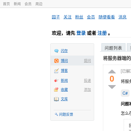
首页
新闻
会员
周边
园子
·
关注
·
粉丝
·
会员
·
随便看看
·
消息
欢迎，请先
登录
或者
注册
。
问题列表
闪存
将服务器端的
博问
提问
博客
[已
0
新闻
投递
将服
收藏
添加
C#
文库
问题
怎么
问题反馈