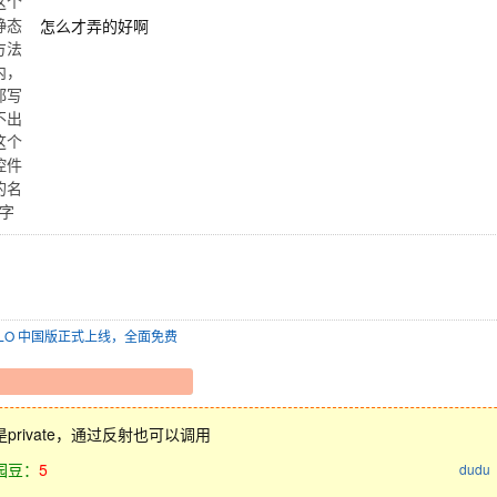
这个
静态
怎么才弄的好啊
方法
内，
都写
不出
这个
控件
的名
字
SOLO 中国版正式上线，全面免费
private，通过反射也可以调用
园豆：
5
dudu