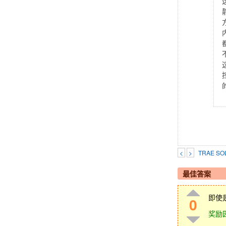
<
>
TRAE 
最佳答案
即使是
0
奖励