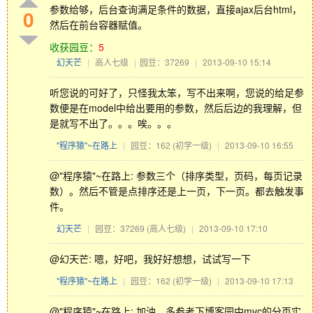
参数给够，后台查询满足条件的数据，直接ajax后台html，
0
然后在前台容器赋值。
收获园豆：
5
幻天芒
|
高人七级
|
园豆：37269
|
2013-09-10 15:14
听您说的可好了，只怪我太笨，写不出来啊，您说的给足参
数便是在model中给出要用的参数，然后后边的我理解，但
是就写不出了。。。唉。。。
"程序猿"~在路上
|
园豆：162
(初学一级)
|
2013-09-10 16:55
@"程序猿"~在路上: 参数三个（排序类型，页码，每页记录
数）。然后不管是点排序还是上一页，下一页。都去触发事
件。
幻天芒
|
园豆：37269
(高人七级)
|
2013-09-10 17:10
@幻天芒: 嗯，好吧，我好好想想，试试写一下
"程序猿"~在路上
|
园豆：162
(初学一级)
|
2013-09-10 17:13
@"程序猿"~在路上: 加油，多参考下博客园中mvc的分页实