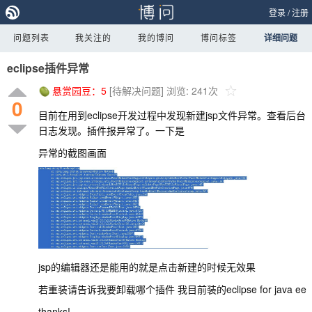
登录
/
注册
问题列表
我关注的
我的博问
博问标签
详细问题
eclipse插件异常
悬赏园豆：
5
[待解决问题]
浏览: 241次
0
目前在用到eclipse开发过程中发现新建jsp文件异常。查看后台
日志发现。插件报异常了。一下是
异常的截图画面
jsp的编辑器还是能用的就是点击新建的时候无效果
若重装请告诉我要卸载哪个插件 我目前装的eclipse for java ee
thanks!