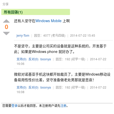
分享
所有回答(1)
还有人坚守在
Windows Mobile
上啊
0
jerry-Tom
|
园豆：4077
(老鸟四级)
|
2014-07-22 15:45
不是坚守，主要是公司买的设备就是这种系统的，开发基于
此；如果是Windows phone 就好办了。
支持(
0
)
反对(
0
)
boonya
|
园豆：192
(初学一级)
|
2014-07-22
16:06
微软对诺基亚手机这块都开始裁员了，主要是Windows移动设
备易用性性价比差，坚守准备做老处男那就是悲哀！
支持(
0
)
反对(
0
)
boonya
|
园豆：192
(初学一级)
|
2014-07-22
16:08
您需要
登录
以后才能回答，未注册用户请先
注册
。