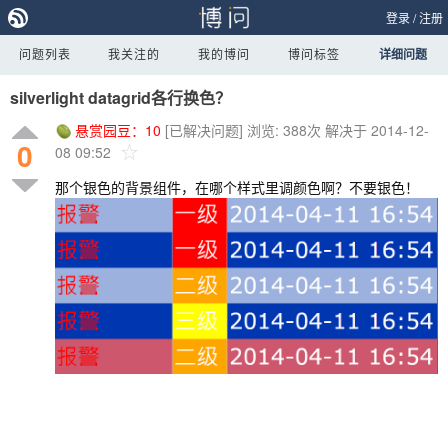
登录
/
注册
问题列表
我关注的
我的博问
博问标签
详细问题
silverlight datagrid各行换色？
悬赏园豆：
10
[已解决问题]
浏览: 388次
解决于 2014-12-
0
08 09:52
那个银色的背景组件，在哪个样式里调颜色啊？不要银色！