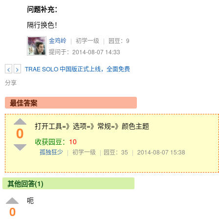
问题补充：
隔行换色！
金鸡岭
|
初学一级
|
园豆：
9
提问于：2014-08-07 14:33
<
>
TRAE SOLO 中国版正式上线，全面免费
分享
最佳答案
打开工具=》选项=》常规=》颜色主题
0
收获园豆：
10
孤独狂少
|
初学一级
|
园豆：35
|
2014-08-07 15:38
其他回答(1)
呃
0