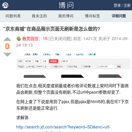
登录
/
注册
问题列表
我关注的
我的博问
博问标签
详细问题
"京东商城"在商品展示页面无刷新是怎么做的?
悬赏园豆：
15
[已关闭问题]
浏览: 1421次
关闭于 2014-09-
0
24 18:13
我们在点击,相关度或销量或者价格评论数或上架时间时下面商
品会刷新,但整个页面没有刷新,不过url中psort参数却变了.
在网上查了下说是用到了pjax,但是pjax是html5的,我在IE7下京
东刷新还是能正常运行.
求解答.
http://search.jd.com/search?keyword=SD&enc=utf-