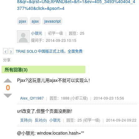
8&qr=&qrst=UNEXPAND&et=&rt=1&ev=405_3493%40404_4
377%40&click=&psort=4
pjax
ajax
javascript
小银光
|
初学一级
|
园豆：
25
提问于：2014-09-23 10:15
<
>
TRAE SOLO 中国版正式上线，全面免费
分享
所有回答(3)
Pjax?这玩意儿用ajax不就可以实现么！
0
Alex_QY1987
|
园豆：1888
(小虾三级)
|
2014-09-23 15:56
url改变了,但整个页面没刷新!
支持(
0
)
反对(
0
)
小银光
|
园豆：25
(初学一级)
|
2014-09-24 09:22
@小银光: window.location.hash=""