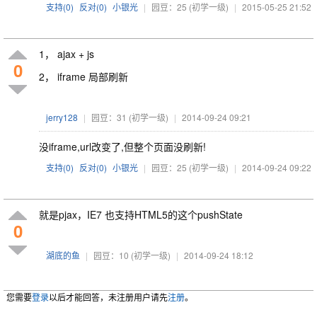
支持(
0
)
反对(
0
)
小银光
|
园豆：25
(初学一级)
|
2015-05-25 21:52
1， ajax + js
0
2， iframe 局部刷新
jerry128
|
园豆：31
(初学一级)
|
2014-09-24 09:21
没iframe,url改变了,但整个页面没刷新!
支持(
0
)
反对(
0
)
小银光
|
园豆：25
(初学一级)
|
2014-09-24 09:22
就是pjax，IE7 也支持HTML5的这个pushState
0
湖底的鱼
|
园豆：10
(初学一级)
|
2014-09-24 18:12
您需要
登录
以后才能回答，未注册用户请先
注册
。