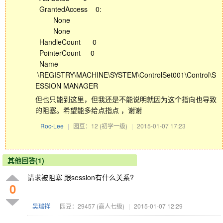
GrantedAccess 0:
None
None
HandleCount 0
PointerCount 0
Name
\REGISTRY\MACHINE\SYSTEM\ControlSet001\Control\S
ESSION MANAGER
但也只能到这里，但我还是不能说明就因为这个指向也导致
的阻塞。希望能多给点指点 ，谢谢
Roc-Lee
|
园豆：12
(初学一级)
|
2015-01-07 17:23
其他回答(1)
请求被阻塞 跟session有什么关系?
0
吴瑞祥
|
园豆：29457
(高人七级)
|
2015-01-07 12:29