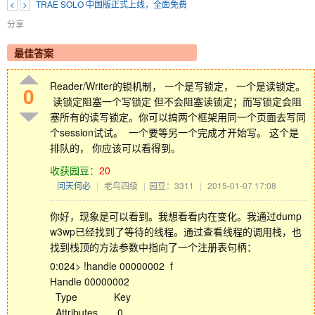
<
>
TRAE SOLO 中国版正式上线，全面免费
分享
最佳答案
Reader/Writer的锁机制， 一个是写锁定， 一个是读锁定。
0
读锁定阻塞一个写锁定 但不会阻塞读锁定；而写锁定会阻
塞所有的读写锁定。你可以搞两个框架用同一个页面去写同
个session试试。 一个要等另一个完成才开始写。 这个是
排队的， 你应该可以看得到。
收获园豆：
20
问天何必
|
老鸟四级
|
园豆：3311
|
2015-01-07 17:08
你好，现象是可以看到。我想看看内在变化。我通过dump
w3wp已经找到了等待的线程。通过查看线程的调用栈，也
找到栈顶的方法参数中指向了一个注册表句柄：
0:024> !handle 00000002 f
Handle 00000002
Type Key
Attributes 0