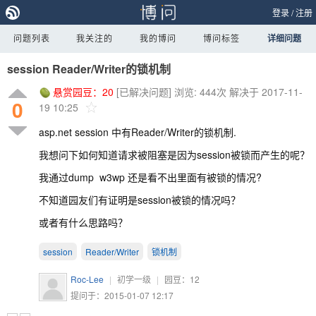
登录
/
注册
问题列表
我关注的
我的博问
博问标签
详细问题
session Reader/Writer的锁机制
悬赏园豆：
20
[已解决问题]
浏览: 444次
解决于 2017-11-
0
19 10:25
asp.net session 中有Reader/Writer的锁机制.
我想问下如何知道请求被阻塞是因为session被锁而产生的呢？
我通过dump w3wp 还是看不出里面有被锁的情况?
不知道园友们有证明是session被锁的情况吗？
或者有什么思路吗？
session
Reader/Writer
锁机制
Roc-Lee
|
初学一级
|
园豆：
12
提问于：2015-01-07 12:17