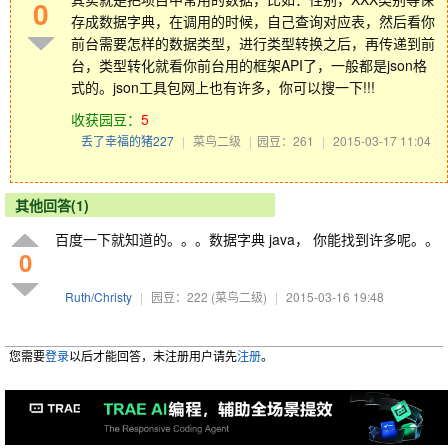
0
存成数据字典，在调用的时候，自己查询对应表，然后看你
前台需要怎样的数据类型，进行类型转换之后，再传递到前
台，类型转化就看你前台用的框架API了，一般都是json格
式的。json工具包网上也有许多，你可以搜一下!!!
收获园豆：
5
丢了幸福的猪227
|
菜鸟二级
|
园豆：261
|
2015-03-17 11:04
其他回答(1)
百度一下就知道的。。。数据字典 java， 你能找到许多呢。。
0
Ruth/Christy
|
园豆：222
(菜鸟二级)
|
2015-03-16 19:48
您需要
登录
以后才能回答，未注册用户请先
注册
。