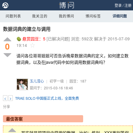
登录
/
注册
问题列表
我关注的
我的博问
博问标签
详细问题
数据词典的建立与调用
悬赏园豆：
5
[已解决问题]
浏览: 592次
解决于 2015-07-09
0
19:14
请问各位哥哥姐姐可否告诉晚辈数据词典的定义，如何建立数
据词典，以及在java代码中如何调用数据词典吗？
玉儿滢心
|
初学一级
|
园豆：
187
提问于：2015-03-16 18:46
<
>
TRAE SOLO 中国版正式上线，全面免费
分享
最佳答案
其实就是把项目中常用的数据，比如：性别，XXX类别等保