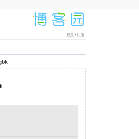
登录
/
注册
bk
k