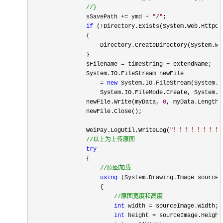
//
}
                sSavePath += ymd + 
"
/
"
;

if
 (!
Directory.Exists(System.Web.HttpCo
                {

                    Directory.CreateDirectory(System.We
                }

                sFilename 
= timeString +
 extendName;

                System.IO.FileStream newFile

= 
new
 System.IO.FileStream(System.W
                    System.IO.FileMode.Create, System.IO
                newFile.Write(myData, 
0
, myData.Length);
                newFile.Close();

                WeiPay.LogUtil.WriteLog(
"
！！！！！！！！
//
以上为上传原图
try
                {

//
原图加载
using
 (System.Drawing.Image sourceI
                    {

//
原图宽度和高度
int
 width =
 sourceImage.Width;

int
 height =
 sourceImage.Height;