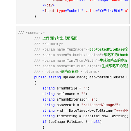
</
div
>
<
input 
type
="submit"
 value
="点击上传形象"
 cla
        }
///
<summary>
///
 上传图片并生成缩略图

///
</summary>
///
<param name="upImage">
HttpPostedFileBase控
///
<param name="sThumbExtension">
缩略图的thumb
<
///
<param name="intThumbWidth">
生成缩略图的宽度
<
///
<param name="intThumbHeight">
生成缩略图的高度
///
<returns>
缩略图名称
</returns>
public
string
 UpLoadImage(HttpPostedFileBase up
        {

string
 sThumbFile = 
""
;

string
 sFilename = 
""
;

string
 sThumbExtension=
"
s
"
;

string
 sSavePath = 
"
/attached/image/
"
;

string
 ymd = DateTime.Now.ToString(
"
yyyyMMd
string
 timeString = DateTime.Now.ToString(
"
if
 (upImage.FileName != 
null
)

            {
