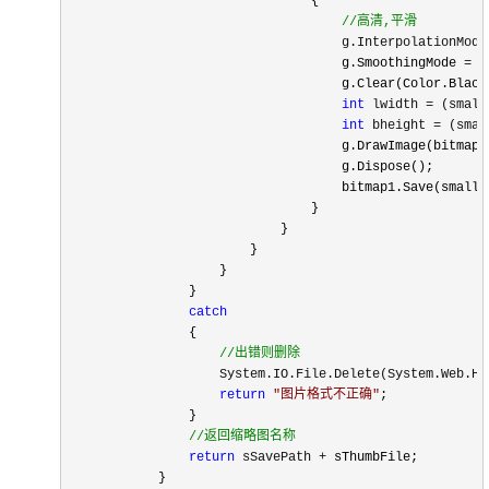
                                {

//
高清,平滑
                                    g.InterpolationMode
                                    g.SmoothingMode 
=
 S
                                    g.Clear(Color.Black)
int
 lwidth = (small
int
 bheight = (smal
                                    g.DrawImage(bitmap,
                                    g.Dispose();

                                    bitmap1.Save(smallI
                                }

                            }

                        }

                    }

                }

catch
                {

//
出错则删除
                    System.IO.File.Delete(System.Web.Ht
return
"
图片格式不正确
"
;

                }

//
返回缩略图名称
return
 sSavePath +
 sThumbFile;

            }
