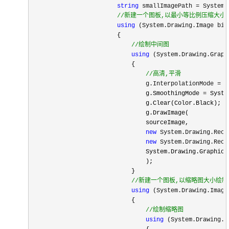
string
 smallImagePath = System.
//
新建一个图板,以最小等比例压缩大小
using
 (System.Drawing.Image bit
                        {

//
绘制中间图
using
 (System.Drawing.Graph
                            {

//
高清,平滑
                                g.InterpolationMode =
 S
                                g.SmoothingMode 
=
 Syste
                                g.Clear(Color.Black);

                                g.DrawImage(

                                sourceImage,

new
 System.Drawing.Rect
new
 System.Drawing.Rect
                                System.Drawing.GraphicsU
                                );

                            }

//
新建一个图板,以缩略图大小绘制
using
 (System.Drawing.Image
                            {

//
绘制缩略图
using
 (System.Drawing.G