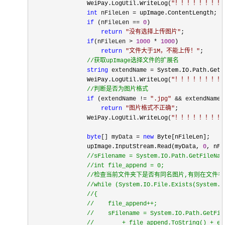
                WeiPay.LogUtil.WriteLog(
"
！！！！！！！！
int
 nFileLen =
 upImage.ContentLength;

if
 (nFileLen == 
0
)

return
"
没有选择上传图片
"
;

if
(nFileLen > 
1000
 * 
1000
)

return
"
文件大于1M，不能上传！
"
;

//
获取upImage选择文件的扩展名
string
 extendName =
 System.IO.Path.GetE
                WeiPay.LogUtil.WriteLog(
"
！！！！！！！！
//
判断是否为图片格式
if
 (extendName != 
"
.jpg
"
 && extendName 
return
"
图片格式不正确
"
;

                WeiPay.LogUtil.WriteLog(
"
！！！！！！！！
byte
[] myData = 
new
 Byte[nFileLen];

                upImage.InputStream.Read(myData, 
0
, nFi
//
sFilename = System.IO.Path.GetFileNam
//
int file_append = 0;

//
检查当前文件夹下是否有同名图片,有则在文件名+
//
while (System.IO.File.Exists(System.W
//
{

//
    file_append++;

//
    sFilename = System.IO.Path.GetFil
//
        + file_append.ToString() + ext