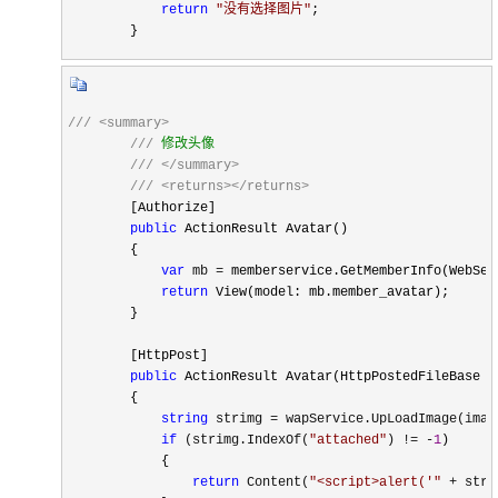
return
"
没有选择图片
"
;

        }
///
<summary>
///
 修改头像

///
</summary>
///
<returns></returns>
        [Authorize]

public
 ActionResult Avatar()

        {

var
 mb =
 memberservice.GetMemberInfo(WebSec
return
 View(model: mb.member_avatar);

        }

        [HttpPost]

public
 ActionResult Avatar(HttpPostedFileBase im
        {

string
 strimg = wapService.UpLoadImage(imag
if
 (strimg.IndexOf(
"
attached
"
) != -
1
)

            {

return
 Content(
"
<script>alert('
"
 + stri