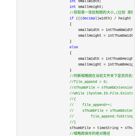
int
 smallWidth;

int
 smallHeight;

//
获取第一张绘制图的大小,(比较 原图
if
 (((
decimal
)width) / height <
                        {

                            smallWidth 
=
 intThumbWidth;

                            smallHeight 
= intThumbWidth
                        }

else
                        {

                            smallWidth 
= intThumbHeight
                            smallHeight 
=
 intThumbHeight
                        }

//
判断缩略图在当前文件夹下是否同名称
//
file_append = 0;

//
sThumbFile = sThumbExtension 
//
while (System.IO.File.Exists(
//
{

//
    file_append++;

//
    sThumbFile = sThumbExtens
//
        file_append.ToString(
//
}
                        sThumbFile = timeString + sThum
//
缩略图保存的绝对路径