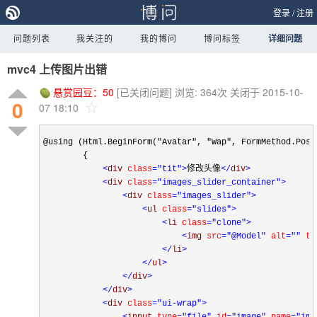
登录
/
注册
问题列表
我关注的
我的博问
博问标签
详细问题
mvc4 上传图片出错
悬赏园豆：
50
[已关闭问题]
浏览: 364次
关闭于 2015-10-
0
07 18:10
@using (Html.BeginForm("Avatar", "Wap", FormMethod.Post
        {

<
div 
class
="tit"
>
修改头像
</
div
>
<
div 
class
="images_slider_container"
>
<
div 
class
="images_slider"
>
<
ul 
class
="slides"
>
<
li 
class
="clone"
>
<
img 
src
="@Model"
 alt
=""
 ti
</
li
>
</
ul
>
</
div
>
</
div
>
<
div 
class
="ui-wrap"
>
<
input 
type
="file"
 id
="image"
 name
="ima