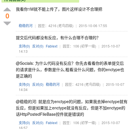
我看你1M就不能上传了，图片这样设计不合理把
0
稳稳的河
|
园豆：4216
(老鸟四级)
|
2015-10-06 17:55
提交后代码都没有反应，有什么合理不合理的？
支持(
0
)
反对(
0
)
Fablext
|
园豆：106
(初学一级)
|
2015-10-07
14:13
@Socials: 为什么代码没有反应？你先去看看你的表单提交后
的请求是什么，参数是什么,粗看没什么问题，你的enctype也
是正确的
支持(
0
)
反对(
0
)
稳稳的河
|
园豆：4216
(老鸟四级)
|
2015-10-07
14:34
@稳稳的河: 就是应为enctype的问题，如果我去掉enctype就有
反应，但是如果加上enctype就没有反应，但是不加enctype的
话HttpPostedFileBase控件就是错误的
支持(
0
)
反对(
0
)
Fablext
|
园豆：106
(初学一级)
|
2015-10-07
16:57