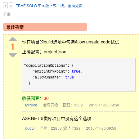
<
>
TRAE SOLO 中国版正式上线，全面免费
分享
最佳答案
你在项目的build选项中勾选Allow unsafe code试试
1
正确配置：project.json
"compilationOptions"
: {

"emitEntryPoint": 
true
,

"allowUnsafe": 
true
  }
收获园豆：
30
MrNice
|
老鸟四级
|
园豆：3502
|
2015-11-30 09:50
ASP.NET 5类库项目中没有这个选项
dudu
|
园豆：22853
(高人七级)
|
2015-11-30 09:59