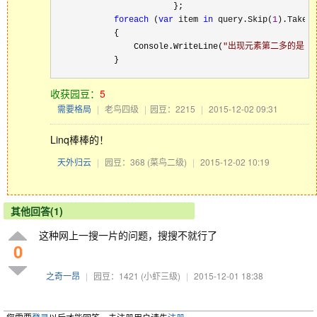
                        };

foreach
 (
var
 item 
in
 query.Skip(
1
).Take(
1
            {

                Console.WriteLine(
"
出现元素第二多的是：
            }
收获园豆：
5
需要格局
|
老鸟四级
|
园豆：2215
|
2015-12-02 09:31
Linq棒棒的！
天外归云
|
园豆：368
(菜鸟二级)
|
2015-12-02 10:19
其他回答(1)
这种网上一搜一片的问题，搜搜不就行了
0
之奇一昂
|
园豆：1421
(小虾三级)
|
2015-12-01 18:38