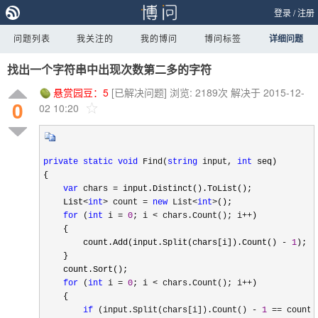
登录
/
注册
问题列表
我关注的
我的博问
博问标签
详细问题
找出一个字符串中出现次数第二多的字符
悬赏园豆：
5
[已解决问题]
浏览: 2189次
解决于 2015-12-
0
02 10:20
private
static
void
 Find(
string
 input, 
int
 seq)

{

var
 chars =
 input.Distinct().ToList();

    List
<
int
> count = 
new
 List<
int
>
();

for
 (
int
 i = 
0
; i < chars.Count(); i++
)

    {

        count.Add(input.Split(chars[i]).Count() 
- 
1
);

    }

    count.Sort();

for
 (
int
 i = 
0
; i < chars.Count(); i++
)

    {

if
 (input.Split(chars[i]).Count() - 
1
 == count[