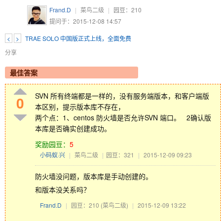
Frand.D
|
菜鸟二级
|
园豆：
210
提问于：2015-12-08 14:57
<
>
TRAE SOLO 中国版正式上线，全面免费
分享
最佳答案
SVN 所有终端都是一样的，没有服务端版本，和客户端版
0
本区别，提示版本库不存在，
两个点：1、centos 防火墙是否允许SVN 端口。 2确认版
本库是否确实创建成功。
奖励园豆：
5
小码蚁·兴
|
菜鸟二级
|
园豆：321
|
2015-12-09 09:23
防火墙没问题，版本库是手动创建的。
和版本没关系吗？
Frand.D
|
园豆：210
(菜鸟二级)
|
2015-12-09 13:22