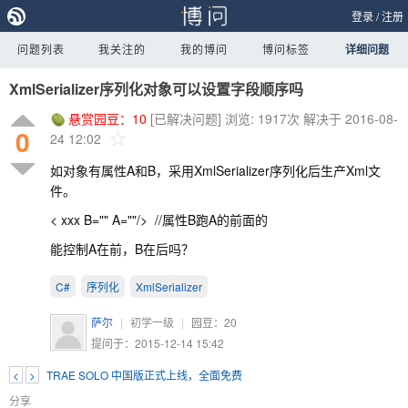
登录
/
注册
问题列表
我关注的
我的博问
博问标签
详细问题
XmlSerializer序列化对象可以设置字段顺序吗
悬赏园豆：
10
[已解决问题]
浏览: 1917次
解决于 2016-08-
0
24 12:02
如对象有属性A和B，采用XmlSerializer序列化后生产Xml文
件。
< xxx B="" A=""/> //属性B跑A的前面的
能控制A在前，B在后吗？
C#
序列化
XmlSerializer
萨尔
|
初学一级
|
园豆：
20
提问于：2015-12-14 15:42
<
>
TRAE SOLO 中国版正式上线，全面免费
分享