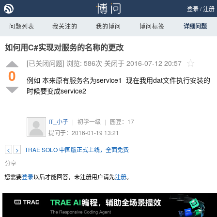
登录
/
注册
问题列表
我关注的
我的博问
博问标签
详细问题
如何用C#实现对服务的名称的更改
[已关闭问题]
浏览: 586次
关闭于 2016-07-12 20:57
0
例如 本来原有服务名为service1 现在我用dat文件执行安装的
时候要变成service2
IT_小子
|
初学一级
|
园豆：
17
提问于：2016-01-19 13:21
<
>
TRAE SOLO 中国版正式上线，全面免费
分享
您需要
登录
以后才能回答，未注册用户请先
注册
。