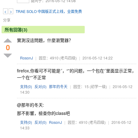
提问于：2016-05-12 14:08
<
>
TRAE SOLO 中国版正式上线，全面免费
分享
所有回答(3)
實測沒這問題，什麼瀏覽器？
0
RosonJ
|
园豆：4910
(老鸟四级)
|
2016-05-12 14:22
firefox,你看可不可能是‘’，“”的问题，一个包在‘’里面显示正常，
一个在“”不正常
支持(
0
)
反对(
0
)
那年的冬天
|
园豆：15
(初学一级)
|
2016-05-12
14:30
@那年的冬天:
那不影響，檢查你的class吧
支持(
0
)
反对(
0
)
RosonJ
|
园豆：4910
(老鸟四级)
|
2016-05-12
14:33