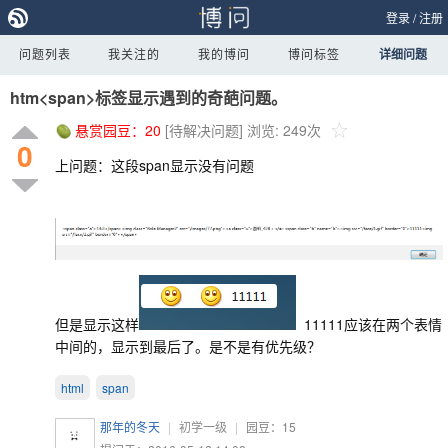
登录
/
注册
问题列表
我关注的
我的博问
博问标签
详细问题
htm<span>标签显示遇到的奇葩问题。
悬赏园豆：
20
[待解决问题]
浏览: 249次
0
上问题：这段span显示没有问题
但是显示这样
11111应该在两个表情
中间的，显示到最后了。是不是有优先级？
html
span
那年的冬天
|
初学一级
|
园豆：
15