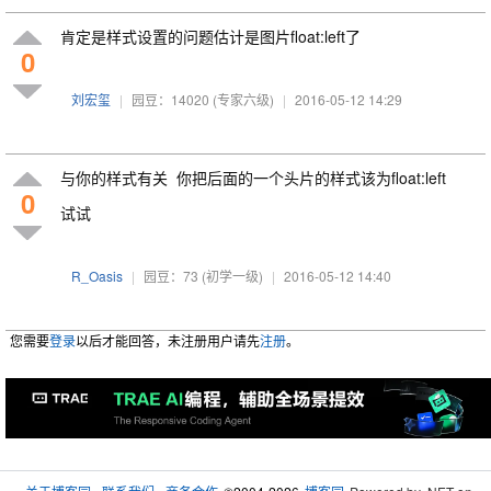
肯定是样式设置的问题估计是图片float:left了
0
刘宏玺
|
园豆：14020
(专家六级)
|
2016-05-12 14:29
与你的样式有关 你把后面的一个头片的样式该为float:left
0
试试
R_Oasis
|
园豆：73
(初学一级)
|
2016-05-12 14:40
您需要
登录
以后才能回答，未注册用户请先
注册
。