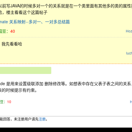
以前写JAVA的时候多对一个的关系就是在一个类里面有其他多的类的属
哈，楼主看看这个这篇帖子
ernate 关系映射--多对一、一对多总结篇
园豆：
40
Ho
我先看看哈
luc
scade 是用来设置级联添加 删除修改等。如想表中存在父表子表之间的
表的时候提示有约束。
豆：
10
H
能回答，未注册用户请先
注册
。