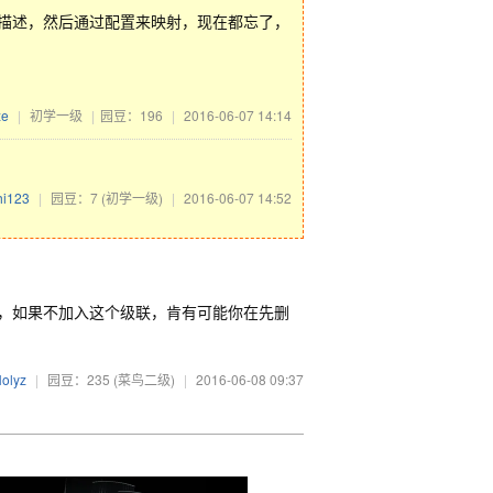
性描述，然后通过配置来映射，现在都忘了，
ze
|
初学一级
|
园豆：196
|
2016-06-07 14:14
hi123
|
园豆：7
(初学一级)
|
2016-06-07 14:52
关系，如果不加入这个级联，肯有可能你在先删
olyz
|
园豆：235
(菜鸟二级)
|
2016-06-08 09:37