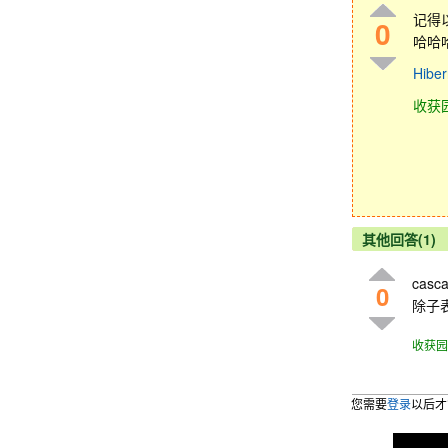
记得
0
哈哈
Hib
收获
其他回答(1)
ca
0
除子
收获园
您需要
登录
以后才