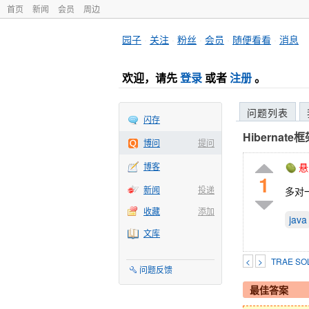
首页
新闻
会员
周边
园子
·
关注
·
粉丝
·
会员
·
随便看看
·
消息
欢迎，请先
登录
或者
注册
。
问题列表
闪存
Hiberna
博问
提问
博客
悬
1
新闻
投递
多对
收藏
添加
java
文库
<
>
TRAE 
问题反馈
最佳答案