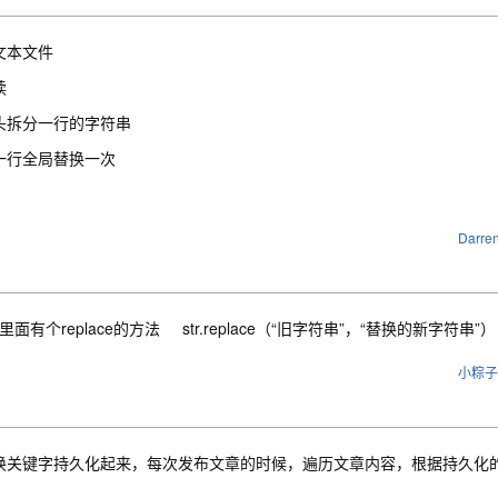
文本文件
读
头拆分一行的字符串
一行全局替换一次
Darren
ing里面有个replace的方法 str.replace（“旧字符串”，“替换的新字符串”）
小粽子
换关键字持久化起来，每次发布文章的时候，遍历文章内容，根据持久化的关