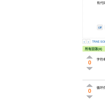
有代
c#
<
>
TRAE 
所有回答(8)
字符
0
循环你
0