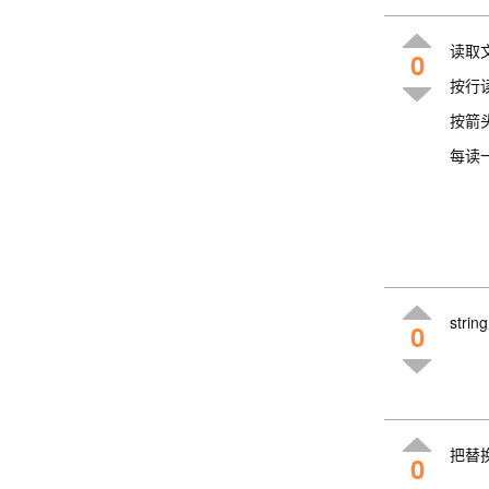
读取
0
按行
按箭
每读
str
0
把替
0