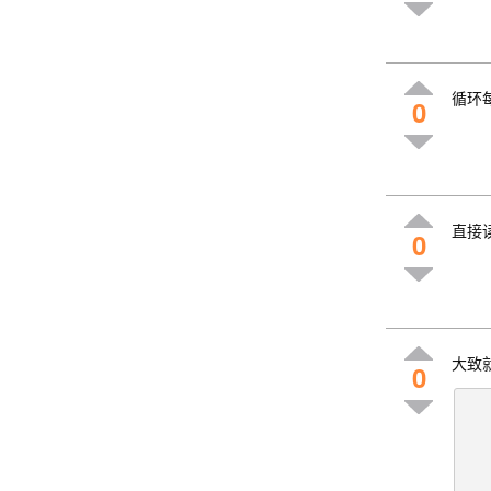
循环
0
直接
0
大致
0
    