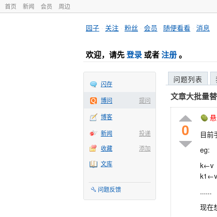
首页
新闻
会员
周边
园子
·
关注
·
粉丝
·
会员
·
随便看看
·
消息
欢迎，请先
登录
或者
注册
。
问题列表
闪存
文章大批量替
博问
提问
博客
悬
0
新闻
投递
目前手
收藏
添加
eg:
文库
k←v
k1←
问题反馈
......
现在