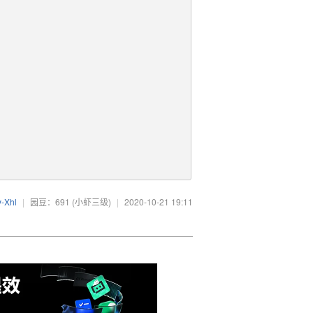
-Xhl
|
园豆：691
(小虾三级)
|
2020-10-21 19:11