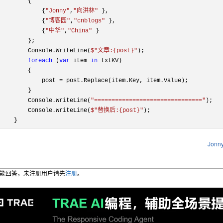
        {

            {
"Jonny"
,
"向洪林"
 },

            {
"博客园"
,
"cnblogs"
 },

            {
"中华"
,
"China"
 }

        };

        Console.WriteLine(
$"文章:
{post}
"
);

foreach
 (
var
 item 
in
 txtKV)

        {

            post = post.Replace(item.Key, item.Value);

        }

        Console.WriteLine(
"==============================="
);

        Console.WriteLine(
$"替换后:
{post}
"
);

Jonny
能回答，未注册用户请先
注册
。