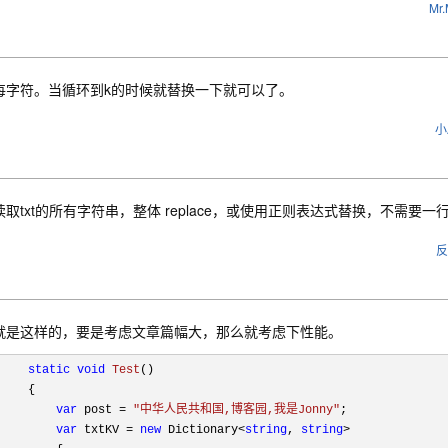
Mr.
每字符。当循环到k的时候就替换一下就可以了。
小
读取txt的所有字符串，整体 replace，或使用正则表达式替换，不需要一
反
就是这样的，要是考虑文章篇幅大，那么就考虑下性能。
static
void
Test
()
    {

var
 post = 
"中华人民共和国,博客园,我是Jonny"
;

var
 txtKV = 
new
 Dictionary<
string
, 
string
>
