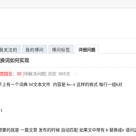
我关注的
我的博问
博问标签
详细问题
换词如何实现
赏园豆：
30
[待解决问题]
浏览: 865次
上有一个词典 txt文本文件 内容是 k←v 这样的格式 每行一组k对
v1
想要的就是 一篇文章 发布的时候 自动匹配 如果文中带有 k 替换成v 请