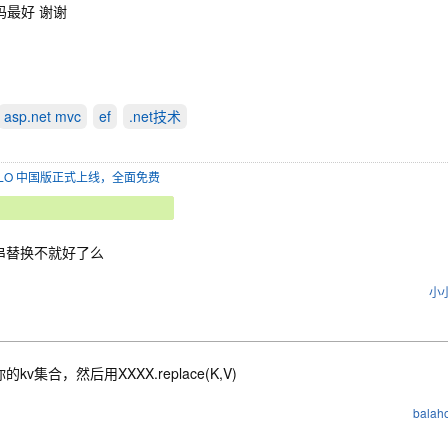
码最好 谢谢
asp.net mvc
ef
.net技术
SOLO 中国版正式上线，全面免费
串替换不就好了么
小
的kv集合，然后用XXXX.replace(K,V)
balah